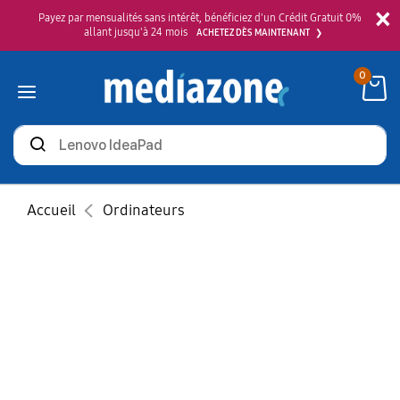
×
Payez par mensualités sans intérêt, bénéficiez d'un Crédit Gratuit 0%
allant jusqu'à 24 mois
ACHETEZ DÈS MAINTENANT
0
Rechercher
des
produits
Accueil
Ordinateurs