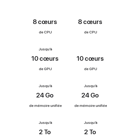
"
"
x
x
m
m
e
e
CPU
n
n
8 cœurs
8 cœurs
t
t
i
i
o
o
de CPU
de CPU
n
n
s
s
l
l
Jusqu’à
é
é
GPU
g
g
10 cœurs
10 cœurs
a
a
l
l
de GPU
de GPU
e
e
s
s
Jusqu’à
Jusqu’à
Mémoire
24 Go
24 Go
de mémoire unifiée
de mémoire unifiée
Jusqu’à
Jusqu’à
Capacité
2 To
2 To
disque