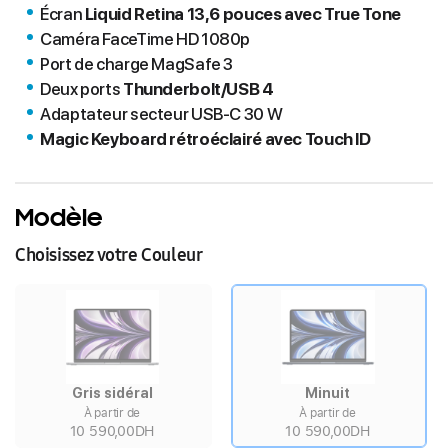
Écran
Liquid Retina 13,6 pouces avec True Tone
Caméra FaceTime HD 1080p
Port de charge MagSafe 3
Deux ports
Thunderbolt/USB 4
Adaptateur secteur USB‑C 30 W
Magic Keyboard rétroéclairé avec Touch ID
Modèle
Choisissez votre Couleur
Gris sidéral
Minuit
À partir de
À partir de
10 590,00DH
10 590,00DH