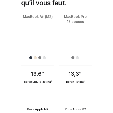
qu’il vous faut.
MacBook Air (M2)
MacBook Pro
Choisissez
13 pouces
les
modèles
Images
à
de
comparer.
produits
Finition
13,6
″
"
13,3
″
"
Coup
p
p
d’œil
Écran Liquid Retina
R
Écran Retina
R
◊
◊
o
o
e
e
u
n
u
n
v
v
c
c
Puce
o
o
e
e
i
i
a
a
s
s
Puce Apple M2
Puce Apple M2
u
u