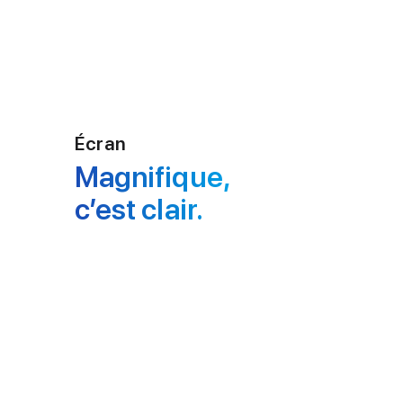
l
e
s
é
s
g
a
l
e
s
Écran
Magnifique,
c’est clair.