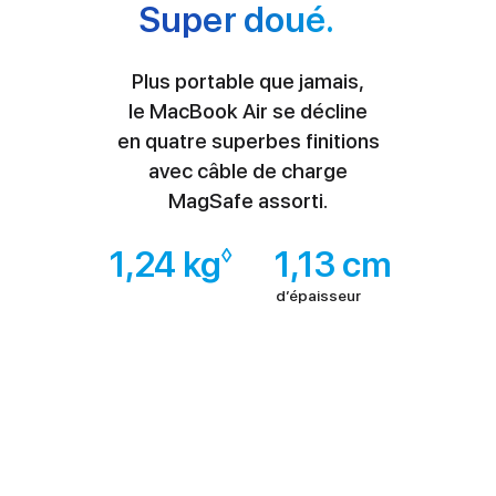
Super doué.
Plus portable que jamais,
le MacBook Air se décline
en quatre superbes finitions
avec câble de charge
MagSafe assorti.
◊
1,24 kg
Renvoi
1,13 cm
aux
d’épaisseur
mentions
légales