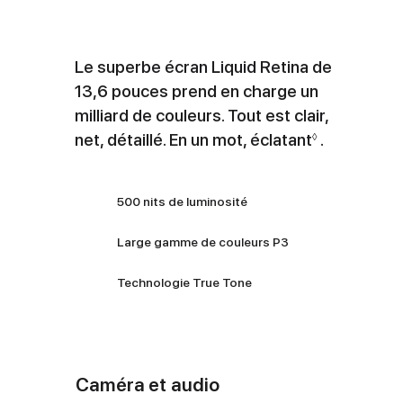
Le superbe écran Liquid Retina de
13,6 pouces prend en charge un
milliard de couleurs. Tout est clair,
net, détaillé. En un mot, éclatant
R
.
◊
e
n
500 nits de luminosité
v
o
Large gamme de couleurs P3
i
a
Technologie True Tone
u
x
m
e
Caméra et audio