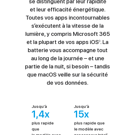
se distinguent par leur rapidité
et leur efficacité énergétique.
Toutes vos apps incontournables
s’exécutent à la vitesse de la
lumière, y compris Microsoft 365
et la plupart de vos apps iOS
R
. La
◊
batterie vous accompagne tout
e
au long de la journée – et une
n
partie de la nuit, si besoin – tandis
v
que macOS veille sur la sécurité
o
de vos données.
i
a
u
x
Jusqu’à
Jusqu’à
1,4x
15x
m
e
plus rapide
plus rapide que
que
le modèle avec
n
le modèle avec
processeur Intel
R
◊