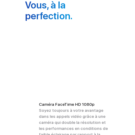
n
Vous, à la
t
perfection.
i
o
n
s
l
é
g
a
l
e
s
Caméra FaceTime HD 1080p
Soyez toujours à votre avantage
dans les appels vidéo grâce à une
caméra qui double la résolution et
les performances en condi­tions de
faible éclai­rage par rapport à la