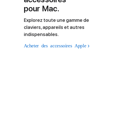
a
a
pour Mac.
l
l
e
e
s
s
Explorez toute une gamme de
claviers, appareils et autres
indispensables.
Acheter des accessoires Apple