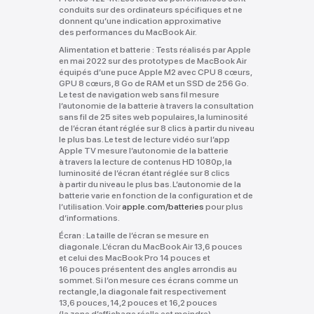
conduits sur des ordinateurs spécifiques et ne
donnent qu’une indication approximative
des performances du MacBook Air.
Alimentation et batterie :
Tests réalisés par Apple
en mai 2022 sur des prototypes de MacBook Air
équipés d’une puce Apple M2 avec CPU 8 cœurs,
GPU 8 cœurs, 8 Go de RAM et un SSD de 256 Go.
Le test de navigation web sans fil mesure
l’autonomie de la batterie à travers la consultation
sans fil de 25 sites web populaires, la luminosité
de l’écran étant réglée sur 8 clics à partir du niveau
le plus bas. Le test de lecture vidéo sur l’app
Apple TV mesure l’autonomie de la batterie
à travers la lecture de contenus HD 1080p, la
luminosité de l’écran étant réglée sur 8 clics
à partir du niveau le plus bas. L’autonomie de la
batterie varie en fonction de la configuration et de
l’utilisation. Voir
apple.com/batteries
pour plus
d’informations.
Écran :
La taille de l’écran se mesure en
diagonale. L’écran du MacBook Air 13,6 pouces
et celui des MacBook Pro 14 pouces et
16 pouces présentent des angles arrondis au
sommet. Si l’on mesure ces écrans comme un
rectangle, la diagonale fait respectivement
13,6 pouces, 14,2 pouces et 16,2 pouces