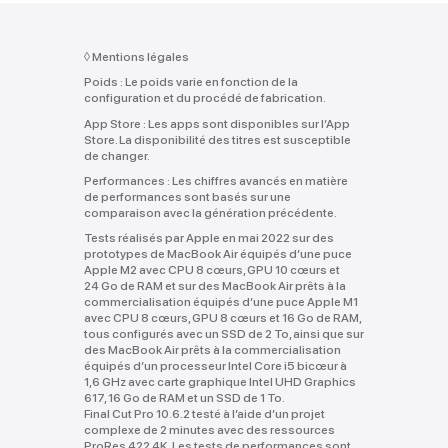
◊
Mentions légales
Poids :
Le poids varie en fonction de la
configuration et du procédé de fabrication.
App Store :
Les apps sont disponibles sur l’App
Store. La disponibilité des titres est susceptible
de changer.
Performances :
Les chiffres avancés en matière
de performances sont basés sur une
comparaison avec la génération précédente.
Tests réalisés par Apple en mai 2022 sur des
prototypes de MacBook Air équipés d’une puce
Apple M2 avec CPU 8 cœurs, GPU 10 cœurs et
24 Go de RAM et sur des MacBook Air prêts à la
commercialisation équipés d’une puce Apple M1
avec CPU 8 cœurs, GPU 8 cœurs et 16 Go de RAM,
tous configurés avec un SSD de 2 To, ainsi que sur
des MacBook Air prêts à la commercialisation
équipés d’un processeur Intel Core i5 bicœur à
1,6 GHz avec carte graphique Intel UHD Graphics
617, 16 Go de RAM et un SSD de 1 To.
Final Cut Pro 10.6.2 testé à l’aide d’un projet
complexe de 2 minutes avec des ressources
ProRes 422 4K. Les tests de performances sont