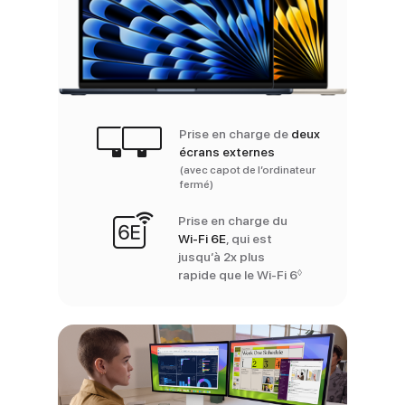
Prise en charge de
deux
écrans externes
(avec capot de l’ordinateur
fermé)
Prise en charge du
Wi‑Fi 6E
, qui est
jusqu’à 2x plus
◊
rapide que le Wi‑Fi 6
Renvoi aux menti