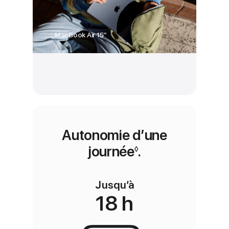
MacBook Air 15″
Autonomie d’une
journée
Renvoi aux men
.
◊
Jusqu’à
18 h