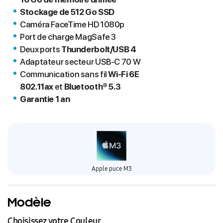
Stockage de 512 Go SSD
Caméra FaceTime HD 1080p
Port de charge MagSafe 3
Deux ports
Thunderbolt/USB 4
Adaptateur secteur USB‑C 70 W
Communication sans fil
Wi-Fi 6E
802.11ax
et
Bluetooth® 5.3
Garantie 1 an
Apple puce M3
Modèle
Choisissez votre Couleur