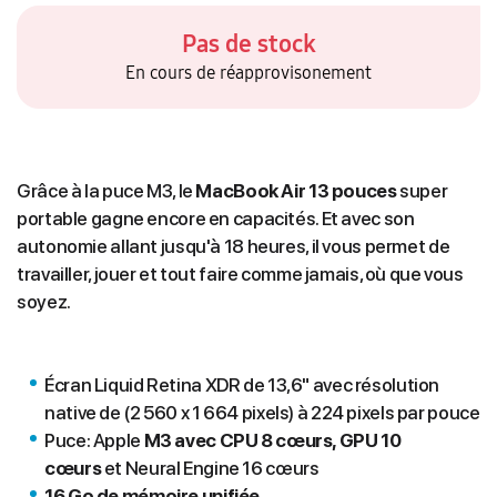
Pas de stock
En cours de réapprovisonement
Grâce à la puce M3, le
MacBook Air 13 pouces
super
portable gagne encore en capacités. Et avec son
autonomie allant jusqu'à 18 heures, il vous permet de
travailler, jouer et tout faire comme jamais, où que vous
soyez.
Écran Liquid Retina XDR de 13,6" avec résolution
native de (2 560 x 1 664 pixels) à 224 pixels par pouce
Puce: Apple
M3 avec CPU 8 cœurs, GPU 10
cœurs
et Neural Engine 16 cœurs
16 Go de mémoire unifiée