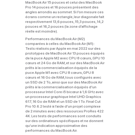
MacBook Air 15 pouces et celui des MacBook
Pro 14 pouces et 16 pouces présentent des
angles arrondis au sommet. Si l’on mesure ces
écrans comme un rectangle, leur diagonale fait
respectivement 13,6 pouces, 15,3 pouces, 14,2
pouces et 16,2 pouces (la zone d’affichage
réelle est moindre).
Performances du MacBook Air (M2)
comparées à celles du MacBook Air (M1) :
Tests réalisés par Apple en mai 2022 sur des
prototypes de MacBook Air 13 pouces équipés
de la puce Apple M2 avec CPU 8 cœurs, GPU 10
cœurs et 24 Go de RAM, et sur des MacBook Air
prêts à la commercialisation équipés de la
puce Apple M1 avec CPU 8 cœurs, GPU 8
cœurs et 16 Go de RAM, tous configurés avec
un SSD de 2 To, ainsi que sur des MacBook Air
prêts à la commercialisation équipés d’un
processeur Intel Core i5 bicœur à 1,6 GHz avec
un processeur graphique Intel UHD Graphics
617, 16 Go de RAM et un SSD de 1 To. Final Cut
Pro 10.6.2 testé à l’aide d’un projet complexe
de 2 minutes avec des ressources ProRes 422
4K. Les tests de performances sont conduits
sur des ordinateurs spécifiques et ne donnent
qu’une indication approximative des
performances du MacBook Air.