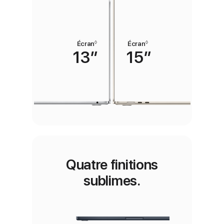
◊
◊
Écran
Renvoi aux mentions légales
Écran
Renvoi aux mentions lég
13″
15″
Quatre finitions
sublimes.