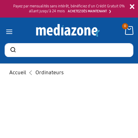
×
Payez par mensualités sans intérêt, bénéficiez d'un Crédit Gratuit 0%
allant jusqu'à 24 mois
ACHETEZ DÈS MAINTENANT
0
Rechercher
des
produits
Accueil
Ordinateurs