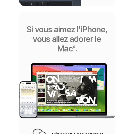
Si vous aimez l’iPhone,
vous allez adorer le
Mac
Renvoi aux ment
.
◊
Répondez à des appels et