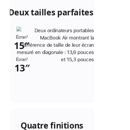
Deux tailles parfaites.
Écran
Renvoi
◊
15″
aux
mentions
légales.
Écran
Renvoi
◊
13″
aux
mentions
légales.
Quatre finitions