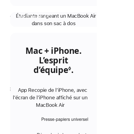
MacBook Air 13”
Mac + iPhone.
L’esprit
d’équipe
.
Renvoi
◊
aux
mentions
légales.
Presse-papiers universel