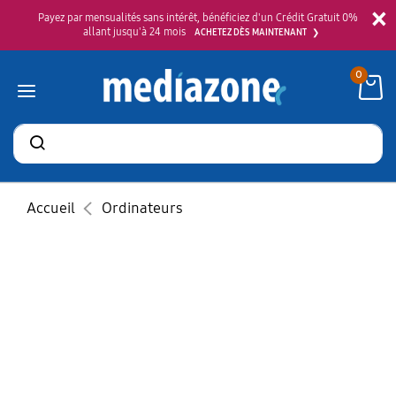
×
Payez par mensualités sans intérêt, bénéficiez d'un Crédit Gratuit 0%
allant jusqu'à 24 mois
ACHETEZ DÈS MAINTENANT
0
Rechercher
des
produits
Accueil
Ordinateurs