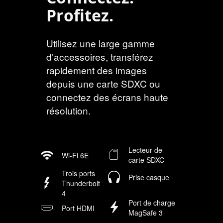
Profitez.
Utilisez une large gamme
d’accessoires, transférez
rapidement des images
depuis une carte SDXC ou
connectez des écrans haute
résolution.
Lecteur de
Wi‑Fi 6E
carte SDXC
Trois ports
Prise casque
Thunderbolt
4
Port de charge
Port HDMI
MagSafe 3