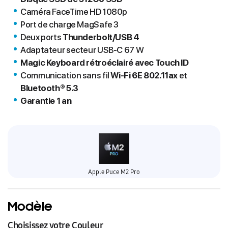
Caméra FaceTime HD 1080p
Port de charge MagSafe 3
Deux ports
Thunderbolt/USB 4
Adaptateur secteur USB‑C 67 W
Magic Keyboard rétroéclairé avec Touch ID
Communication sans fil
Wi-Fi 6E 802.11ax
et
Bluetooth® 5.3
Garantie 1 an
Apple Puce M2 Pro
Modèle
Choisissez votre Couleur