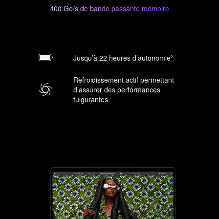
400 Go/s de bande passante
mémoire
Jusqu’à 22 heures d’autonomie
Renvoi
◊
aux
mentions
Refroidissement actif permettant
légales
d’assurer des performances
fulgurantes