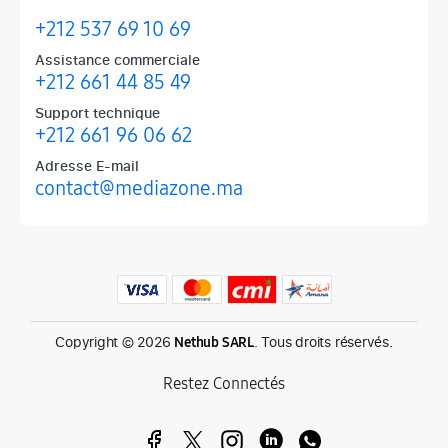
+212 537 69 10 69
Assistance commerciale
+212 661 44 85 49
Support technique
+212 661 96 06 62
Adresse E-mail
contact@mediazone.ma
Produits phares chez Mediazone
Retrouvez chez Mediazone les références incontournables : Apple, 
Copyright © 2026
. Tous droits réservés.
Nethub SARL
Restez Connectés