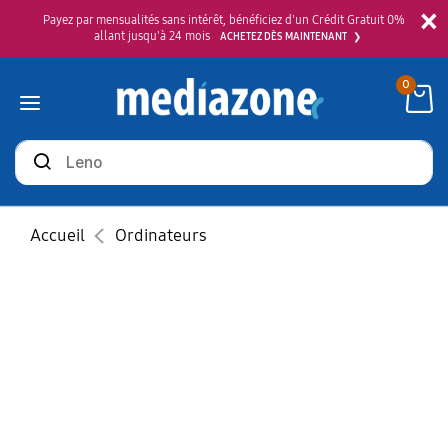
×
Payez par mensualités sans intérêt, bénéficiez d'un Crédit Gratuit 0%
allant jusqu'à 24 mois
ACHETEZ DÈS MAINTENANT
0
Rechercher
des
produits
Accueil
Ordinateurs