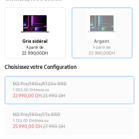
Gris sidéral
Argent
À partir de
À partir de
22 990,00DH
22 990,00DH
Choisissez votre Configuration
M2 Pro/16Go/512Go SSD
1 003,00 DH/mois ou
22 990,00 DH
23 990 DH
M2 Pro/16Go/1To SSD
1 133,00 DH/mois ou
25 990,00 DH
27 990 DH