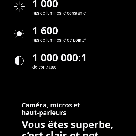
1 000
nits de luminosité constante
1 600
nits de luminosité de pointe
Renvoi
◊
aux
mentions
1 000 000
:
1
légales
de contraste
Caméra, micros et
haut‑parleurs
Vous êtes superbe,
c’est clair et net.