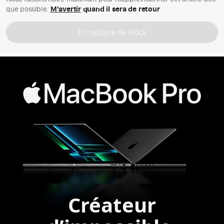
que possible.
M'avertir
quand il sera de retour
En rupture de stock
Créateur