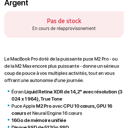
Argent
Pas de stock
En cours de réapprovisonement
Le MacBook Pro doté de la puissante puce M2 Pro - ou
de la M2 Max encore plus puissante - donne un sérieux
coup de pouce à vos multiples activités, tout en vous
offrant une autonomie d'une journée.
Écran
Liquid Retina XDR de 14,2" avec résolution (3
024 x 1 964), True Tone
Puce Apple
M2 Pro
avec
CPU 10 cœurs, GPU 16
cœurs
et Neural Engine 16 cœurs
16Go de mémoire unifiée
Disque SSD de
512Go
SSD