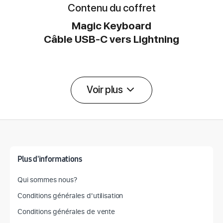
Il s’associe automatiquement à votre
Contenu du coffret
Mac, pour que vous puissiez vous
Magic Keyboard
mettre au travail sans attendre. Et il
Câble USB‑C vers Lightning
est livré avec un câble tissé USB‑C
vers Lightning qui vous permet de le
jumeler et de le recharger en le
branchant sur le port USB‑C de votre
Voir plus
Mac.
Détail des spécifications
Plus d'informations
Qui sommes nous?
Conditions générales d'utilisation
Conditions générales de vente