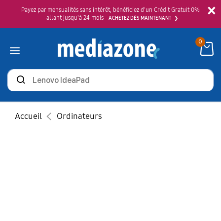
×
Payez par mensualités sans intérêt, bénéficiez d'un Crédit Gratuit 0%
allant jusqu'à 24 mois
ACHETEZ DÈS MAINTENANT
0
Rechercher
des
produits
Accueil
Ordinateurs