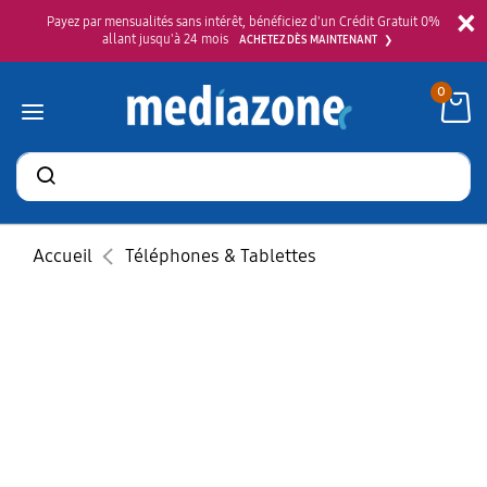
×
Payez par mensualités sans intérêt, bénéficiez d'un Crédit Gratuit 0%
allant jusqu'à 24 mois
ACHETEZ DÈS MAINTENANT
0
Rechercher
des
produits
Accueil
Téléphones & Tablettes