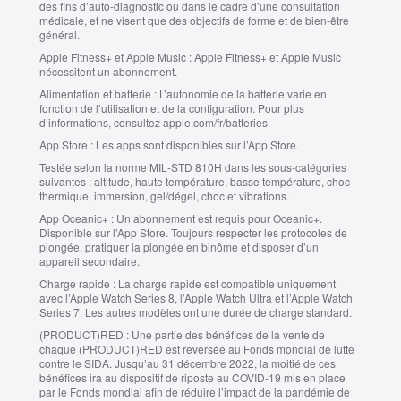
des fins d’auto-diagnostic ou dans le cadre d’une consultation
médicale, et ne visent que des objectifs de forme et de bien‑être
général.
Apple Fitness+ et Apple Music :
Apple Fitness+ et Apple Music
nécessitent un abonnement.
Alimentation et batterie :
L’autonomie de la batterie varie en
fonction de l’utilisation et de la configuration. Pour plus
d’informations, consultez apple.com/fr/batteries.
App Store :
Les apps sont disponibles sur l’App Store.
Testée selon la norme MIL‑STD 810H dans les sous-catégories
suivantes :
altitude, haute température, basse température, choc
thermique, immersion, gel/dégel, choc et vibrations.
App Oceanic+ :
Un abonnement est requis pour Oceanic+.
Disponible sur l’App Store. Toujours respecter les protocoles de
plongée, pratiquer la plongée en binôme et disposer d’un
appareil secondaire.
Charge rapide :
La charge rapide est compatible uniquement
avec l’Apple Watch Series 8, l’Apple Watch Ultra et l’Apple Watch
Series 7. Les autres modèles ont une durée de charge standard.
(PRODUCT)RED :
Une partie des bénéfices de la vente de
chaque (PRODUCT)RED est reversée au Fonds mondial de lutte
contre le SIDA. Jusqu’au 31 décembre 2022, la moitié de ces
bénéfices ira au dispositif de riposte au COVID‑19 mis en place
par le Fonds mondial afin de réduire l’impact de la pandémie de