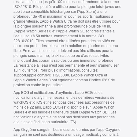
résistante à l’eau jusqu’à 100 mètres, conformément à la norme
ISO 22810. Elle peut être utilisée pour la plongée loisir (avec une
app tierce compatible téléchargée sur l’App Store) à une
profondeur de 40 m maximum et pour les sports nautiques à
grande vitesse. L’Apple Watch Ultra ne doit pas être utilisée pour
la plongée sous-marine à une profondeur de plus de 40 m.
L’Apple Watch Series 8 et l’Apple Watch SE sont résistantes à
l’eau jusqu’à 50 mètres, conformément à la norme ISO
22810:2010. Elles peuvent être utilisées pour des activités en
eaux peu profondes telles que la natation en piscine ou en eau
libre. En revanche, elles ne doivent pas être utilisées pour la
plongée sous‑marine, le ski nautique ou d’autres activités
impliquant des courants rapides ou une immersion profonde.
La résistance à l’eau n’est pas permanente et peut s’amenuiser
au fil du temps. Pour plus d’informations, consultez
support.apple.com/fr-fr/HT205000. L’Apple Watch Ultra et
l’Apple Watch Series 8 ont également obtenu l’indice IP6X de
protection contre la poussière.
App ECG et notifications d’arythmie :
L’app ECG et les
notifications d’arythmie nécessitent les dernières versions de
watchOS et d’iOS et ne sont pas destinées aux personnes de
moins de 22 ans. L’app ECG est disponible sur l’Apple Watch
Series 4 et les modèles ultérieurs (sauf l’Apple Watch SE). Les
notifications d’arythmie ne sont pas destinées aux personnes
atteintes de fibrillation auriculaire (FA).
App Oxygène sanguin :
Les mesures fournies par l’app Oxygène
sanguin ne sont pas destinées à un usage médical, y compris à