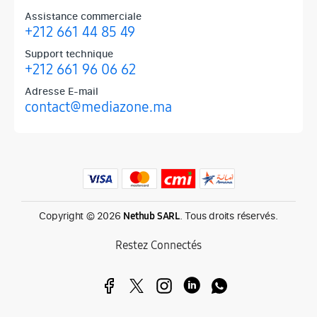
Assistance commerciale
+212 661 44 85 49
Support technique
+212 661 96 06 62
Adresse E-mail
contact@mediazone.ma
Produits phares chez Mediazone
Retrouvez chez Mediazone les références incontournables : Apple, 
Copyright © 2026
. Tous droits réservés.
Nethub SARL
Restez Connectés