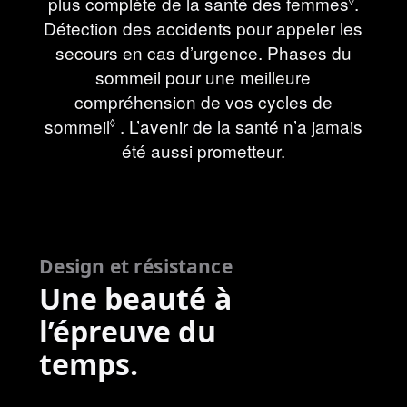
plus complète de la santé des femmes
les
Voir
.
◊
Détection des accidents pour appeler les
mentions
les
secours en cas d’urgence. Phases du
légales
menti
sommeil pour une meilleure
légale
compréhension de vos cycles de
sommeil
Voir
. L’avenir de la santé n’a jamais
◊
les
été aussi prometteur.
mentions
légales
Design et résistance
Une beauté à
l’épreuve du
temps.