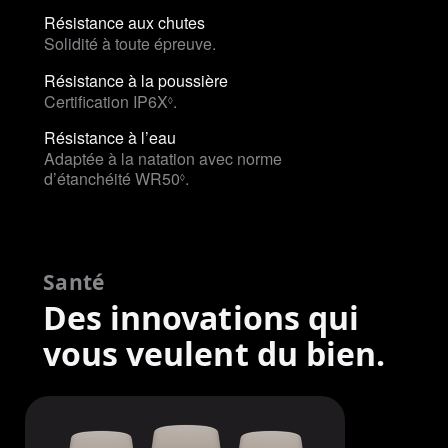
Résistance aux chutes
Solidité à toute épreuve.
Résistance à la poussière
Certification IP6X
Voir
.
◊
les
Résistance à l’eau
mentions
Adaptée à la natation avec norme
légales
d’étanchéité WR50
Voir
.
◊
les
mentions
légales
Santé
Des innovations qui
vous veulent du bien.