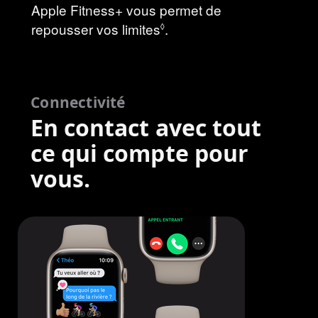
Apple Fitness+ vous permet de
repousser vos limites
Voir
.
◊
les
mentions
légales
Connectivité
En contact avec tout
ce qui compte pour
vous.