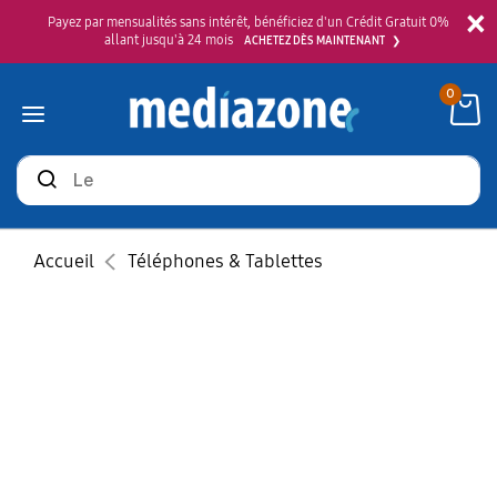
×
Payez par mensualités sans intérêt, bénéficiez d'un Crédit Gratuit 0%
allant jusqu'à 24 mois
ACHETEZ DÈS MAINTENANT
0
Rechercher
des
produits
Accueil
Téléphones & Tablettes