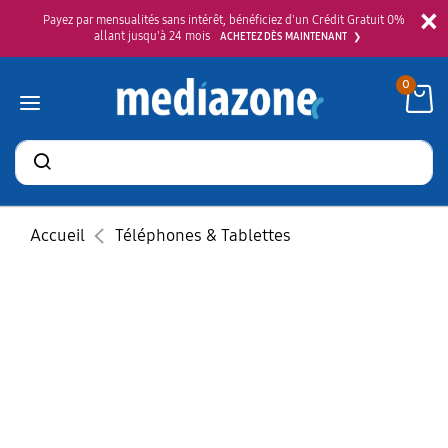
×
Payez par mensualités sans intérêt, bénéficiez d'un Crédit Gratuit 0%
allant jusqu'à 24 mois
ACHETEZ DÈS MAINTENANT
0
Rechercher
des
produits
Accueil
Téléphones & Tablettes