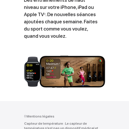
Des entraînements de haut
niveau sur votre iPhone, iPad ou
Apple TV
Voir
. De nouvelles séances
◊
ajoutées chaque semaine. Faites
les
du sport comme vous voulez,
mentions
quand vous voulez.
légales
◊
Mentions légales
Capteur de température :
Le capteur de
température n’est pas un dispositif médical et