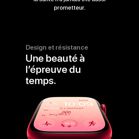
prometteur.
mentions
légales
Design et résistance
Une beauté à
l’épreuve du
temps.