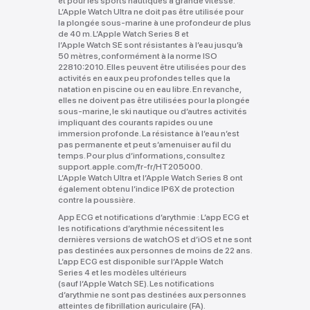
et pour les sports nautiques à grande vitesse.
L’Apple Watch Ultra ne doit pas être utilisée pour
la plongée sous-marine à une profondeur de plus
de 40 m. L’Apple Watch Series 8 et
l’Apple Watch SE sont résistantes à l’eau jusqu’à
50 mètres, conformément à la norme ISO
22810:2010. Elles peuvent être utilisées pour des
activités en eaux peu profondes telles que la
natation en piscine ou en eau libre. En revanche,
elles ne doivent pas être utilisées pour la plongée
sous‑marine, le ski nautique ou d’autres activités
impliquant des courants rapides ou une
immersion profonde. La résistance à l’eau n’est
pas permanente et peut s’amenuiser au fil du
temps. Pour plus d’informations, consultez
support.apple.com/fr-fr/HT205000.
L’Apple Watch Ultra et l’Apple Watch Series 8 ont
également obtenu l’indice IP6X de protection
contre la poussière.
App ECG et notifications d’arythmie :
L’app ECG et
les notifications d’arythmie nécessitent les
dernières versions de watchOS et d’iOS et ne sont
pas destinées aux personnes de moins de 22 ans.
L’app ECG est disponible sur l’Apple Watch
Series 4 et les modèles ultérieurs
(sauf l’Apple Watch SE). Les notifications
d’arythmie ne sont pas destinées aux personnes
atteintes de fibrillation auriculaire (FA).