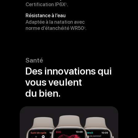
Certification IP6X
Voir
.
◊
les
Résistance à l’eau
mentions
Adaptée à la natation avec
légales
norme d’étanchéité WR50
Voir
.
◊
les
mentions
légales
Santé
Des innovations qui
vous veulent
du bien.