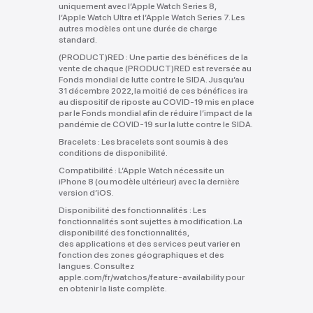
uniquement avec l’Apple Watch Series 8,
l’Apple Watch Ultra et l’Apple Watch Series 7. Les
autres modèles ont une durée de charge
standard.
(PRODUCT)RED :
Une partie des bénéfices de la
vente de chaque (PRODUCT)RED est reversée au
Fonds mondial de lutte contre le SIDA. Jusqu’au
31 décembre 2022, la moitié de ces bénéfices ira
au dispositif de riposte au COVID‑19 mis en place
par le Fonds mondial afin de réduire l’impact de la
pandémie de COVID‑19 sur la lutte contre le SIDA.
Bracelets :
Les bracelets sont soumis à des
conditions de disponibilité.
Compatibilité :
L’Apple Watch nécessite un
iPhone 8 (ou modèle ultérieur) avec la dernière
version d’iOS.
Disponibilité des fonctionnalités :
Les
fonctionnalités sont sujettes à modification. La
disponibilité des fonctionnalités,
des applications et des services peut varier en
fonction des zones géographiques et des
langues. Consultez
apple.com/fr/watchos/feature-availability pour
en obtenir la liste complète.