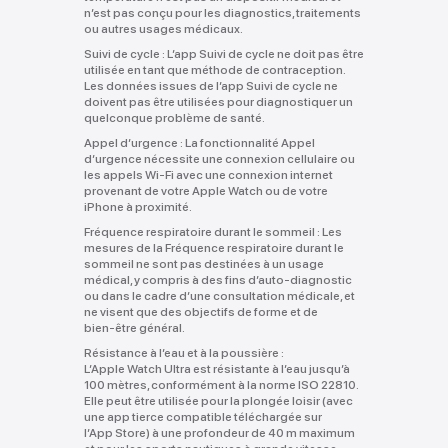
n’est pas conçu pour les diagnostics, traitements
ou autres usages médicaux.
Suivi de cycle :
L’app Suivi de cycle ne doit pas être
utilisée en tant que méthode de contraception.
Les données issues de l’app Suivi de cycle ne
doivent pas être utilisées pour diagnostiquer un
quelconque problème de santé.
Appel d’urgence :
La fonctionnalité Appel
d’urgence nécessite une connexion cellulaire ou
les appels Wi‑Fi avec une connexion internet
provenant de votre Apple Watch ou de votre
iPhone à proximité.
Fréquence respiratoire durant le sommeil :
Les
mesures de la Fréquence respiratoire durant le
sommeil ne sont pas destinées à un usage
médical, y compris à des fins d’auto‑diagnostic
ou dans le cadre d’une consultation médicale, et
ne visent que des objectifs de forme et de
bien‑être général.
Résistance à l’eau et à la poussière :
L’Apple Watch Ultra est résistante à l’eau jusqu’à
100 mètres, conformément à la norme ISO 22810.
Elle peut être utilisée pour la plongée loisir (avec
une app tierce compatible téléchargée sur
l’App Store) à une profondeur de 40 m maximum