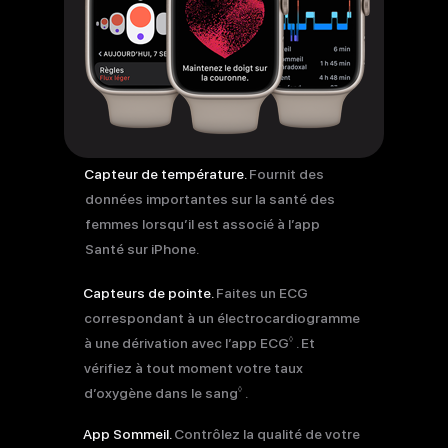
Capteur de température.
Fournit des
données importantes sur la santé des
femmes lorsqu’il est associé à l’app
Santé sur iPhone.
Capteurs de pointe.
Faites un ECG
correspondant à un électrocardiogramme
Voir
◊
à une dérivation avec l’app ECG
. Et
les
vérifiez à tout moment votre taux
mentions
Voir
◊
d’oxygène dans le sang
.
légales
les
mentions
App Sommeil.
Contrôlez la qualité de votre