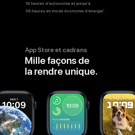
18 heures d’autonomie et jusqu’à
Voir
◊
36 heures en mode économie d’énergie
.
les
mentions
légales
App Store et cadrans
Mille façons de
la rendre unique.