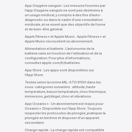
App Oxygène sanguin :
Les mesures fournies par
l’app Oxygène sanguin ne sont pas destinées à
un usage médical, y compris à des fins d’auto-
diagnostic ou dans le cadre d’une consultation
médicale, et ne visent que des objectifs de forme
et de bien‑être général.
Apple Fitness+ et Apple Music :
Apple Fitness+ et
Apple Music nécessitent un abonnement.
Alimentation et batterie :
L’autonomie de la
batterie varie en fonction de l’utilisation et de la
configuration. Pour plus d’informations,
consultez apple.com/fr/batteries.
App Store :
Les apps sont disponibles sur
l’App Store.
Testée selon la norme MIL‑STD 810H dans les
sous-catégories suivantes :
altitude, haute
température, basse température, choc thermique,
immersion, gel/dégel, choc et vibrations.
App Oceanic+ :
Un abonnement est requis pour
Oceanic+. Disponible sur l’App Store. Toujours
respecter les protocoles de plongée, pratiquer la
plongée en binôme et disposer d’un appareil
secondaire.
Charge rapide :
La charge rapide est compatible