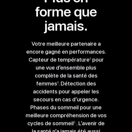
forme que
jamais.
Votre meilleure partenaire a
encore gagné en performances.
Capteur de température
Voir
pour
◊
une vue d’ensemble plus
les
complète de la santé des
mentions
femmes
Voir
. Détection des
légales
◊
accidents pour appeler les
les
secours en cas d’urgence.
mentions
Phases du sommeil pour une
légales
meilleure compréhension de vos
cycles de sommeil
Voir
. L’avenir de
◊
la santé n’a jamais été aussi
les