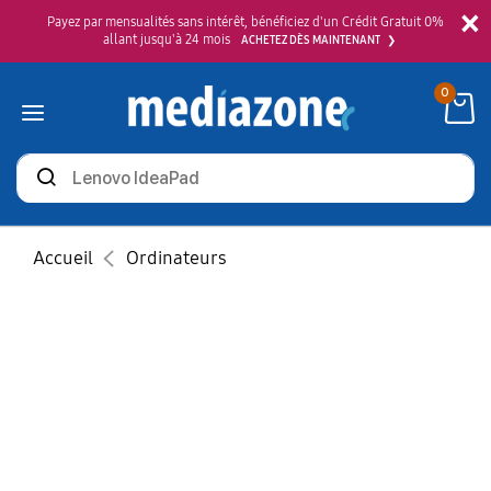
×
Payez par mensualités sans intérêt, bénéficiez d'un Crédit Gratuit 0%
allant jusqu'à 24 mois
ACHETEZ DÈS MAINTENANT
0
Rechercher
des
produits
Accueil
Ordinateurs