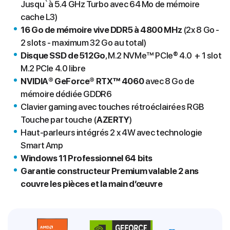
Jusqu`à 5.4 GHz Turbo avec 64 Mo de mémoire
cache L3)
16 Go de mémoire vive DDR5 à 4800 MHz
(2x 8 Go -
2 slots - maximum 32 Go au total)
Disque SSD de 512Go
, M.2 NVMe™ PCIe® 4.0 + 1 slot
M.2 PCIe 4.0 libre
NVIDIA® GeForce® RTX™ 4060
avec 8 Go de
mémoire dédiée GDDR6
Clavier gaming avec touches rétroéclairées RGB
Touche par touche (
AZERTY
)
Haut-parleurs intégrés 2 x 4W avec technologie
Smart Amp
Windows 11 Professionnel 64 bits
Garantie constructeur Premium valable 2 ans
couvre les pièces et la main d’œuvre