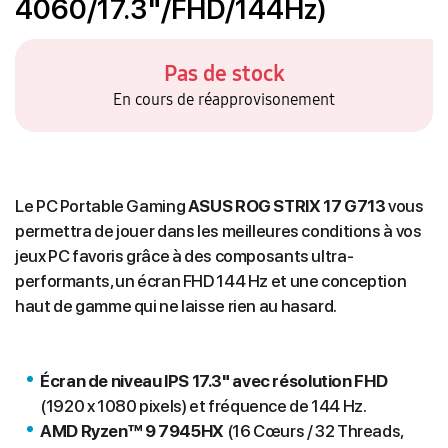
4060/17.3"/FHD/144Hz)
Pas de stock
En cours de réapprovisonement
Le PC Portable Gaming
ASUS ROG STRIX 17 G713
vous
permettra de jouer dans les meilleures conditions à vos
jeux PC favoris grâce à des composants ultra-
performants, un écran FHD 144 Hz et une conception
haut de gamme qui ne laisse rien au hasard.
Écran de niveau IPS 17.3" avec résolution FHD
(1920 x 1080 pixels) et fréquence de 144 Hz.
AMD Ryzen™ 9 7945HX
(16 Cœurs / 32 Threads,