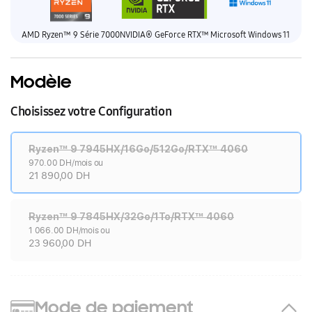
AMD Ryzen™ 9 Série 7000
NVIDIA® GeForce RTX™
Microsoft Windows 11
Modèle
Choisissez votre Configuration
Ryzen™ 9 7945HX/16Go/512Go/RTX™ 4060
970.00 DH/mois ou
21 890,00 DH
Ryzen™ 9 7845HX/32Go/1To/RTX™ 4060
1 066.00 DH/mois ou
23 960,00 DH
Mode de paiement