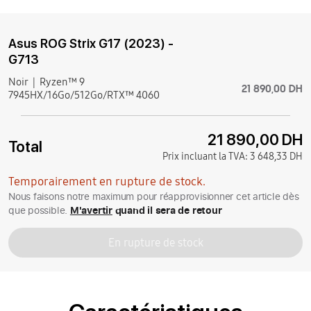
Asus ROG Strix G17 (2023) -
G713
Noir
Ryzen™ 9
21 890,00 DH
7945HX/16Go/512Go/RTX™ 4060
21 890,00 DH
Total
Prix incluant la TVA:
3 648,33 DH
Temporairement en rupture de stock.
Nous faisons notre maximum pour réapprovisionner cet article dès
que possible.
M'avertir
quand il sera de retour
En rupture de stock