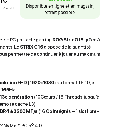
TC
Disponible en ligne et en magasin,
ités avec
retrait possible.
ec le PC portable gaming
ROG Strix G16
grâce à
mants,
Le STRIX G16
dispose de la quantité
vous permettre de continuer à jouer au maximum
ésolution FHD (1920x1080)
au format 16:10, et
t
165
Hz
 13e génération
(10Cœurs / 16 Threads, jusqu'à
émoire cache L3)
DDR4 à 3200 MT/s
(16 Go intégrés + 1 slot libre -
M.2 NVMe™ PCIe® 4.0