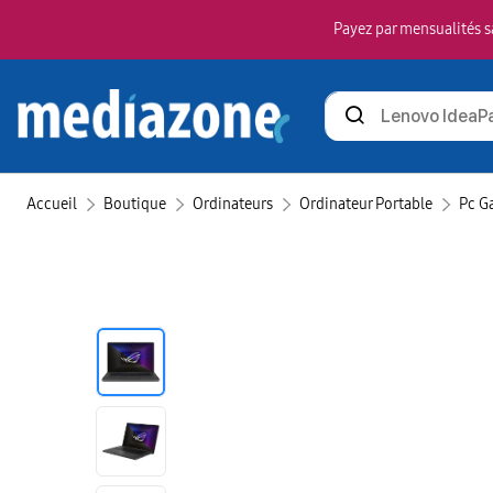
Payez par mensualités sa
Rechercher
des
produits
Accueil
Boutique
Ordinateurs
Ordinateur Portable
Pc G