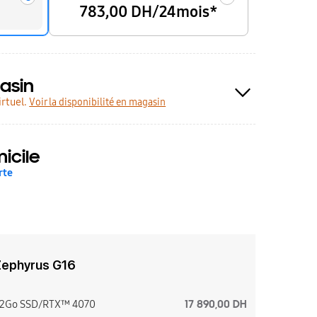
783,00 DH/24mois*
asin
rtuel.
Voir la disponibilité en magasin
icile
rte
Zephyrus G16
17 890,00 DH
12Go SSD/RTX™ 4070