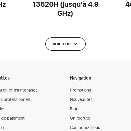
Hz
13620H (jusqu'à 4.9
4
GHz)
Voir plus
utiles
Navigation
tion et maintenance
Promotions
es professionnels
Nouveautés
ins
Blog
 de paiement
On recrute
son
Contactez-nous