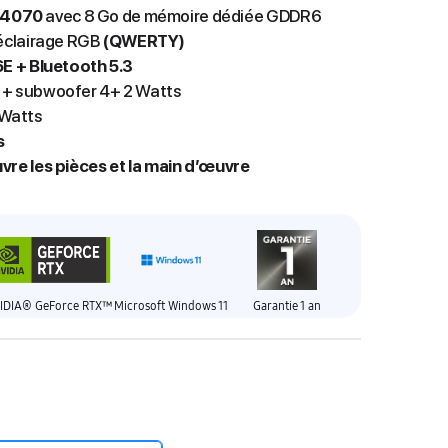
 4070
avec 8 Go de mémoire dédiée GDDR6
oéclairage RGB
(QWERTY)
6E + Bluetooth 5.3
s + subwoofer 4+ 2 Watts
 Watts
s
uvre les pièces et la main d’œuvre
IDIA® GeForce RTX™
Microsoft Windows 11
Garantie 1 an