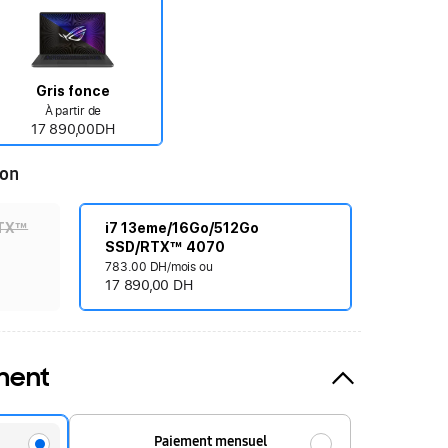
Gris fonce
À partir de
17 890,00DH
ion
RTX™
i7 13eme/16Go/512Go
SSD/RTX™ 4070
783.00 DH/mois ou
17 890,00 DH
ment
Paiement mensuel