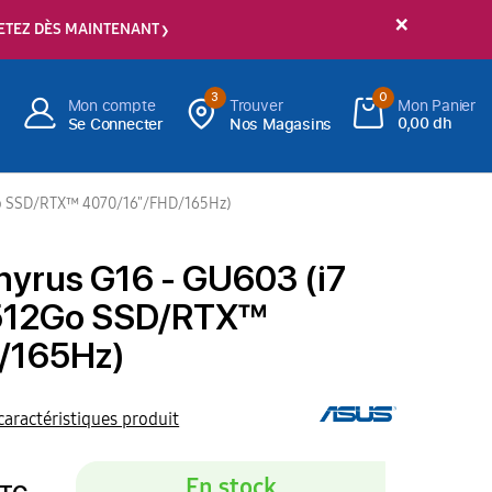
×
ETEZ DÈS MAINTENANT
3
0
Mon compte
Trouver
Mon Panier
0,00 dh
Se Connecter
Nos Magasins
Go SSD/RTX™ 4070/16"/FHD/165Hz)
yrus G16 - GU603 (i7
512Go SSD/RTX™
/165Hz)
 caractéristiques produit
En stock