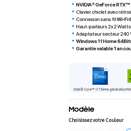
NVIDIA® GeForce RTX™
Clavier chiclet avec rétr
Connexion sans fil
Wi-Fi 
Haut-parleurs 2x 2 Watt
Adaptateur secteur 240
Windows 11 Home 64Bit
Garantie valable 1 an co
Intel® Core™ i7 13ème génération
NV
Modèle
Choisissez votre Couleur