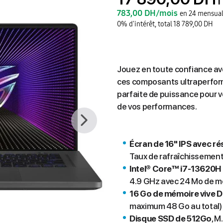
T
783,00 DH/mois
en 24 mensual
0% d'intérêt, total 18 789,00 DH
Jouez en toute confiance av
ces composants ultraperfor
parfaite de puissance pour 
de vos performances.
Écran de
16" IPS avec r
Taux de rafraîchissemen
Intel® Core™ i7-13620H
4.9 GHz avec 24 Mo de m
16 Go de mémoire vive 
maximum 48 Go au total)
Disque SSD de 512Go
, 