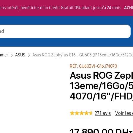
ns intérêt, bénéficiez d'un Crédit Gratuit 0% allant jusqu'à 24 mois
ACH
amer
ASUS‎
Asus ROG Zephyrus G16 - GU603 (i7 13eme/16Go/512
RÉF: GU603VI-G16.I74070
Asus ROG Zeph
13eme/16Go/
4070/16"/FHD
271 avis
Voir les
17 890,00 DH