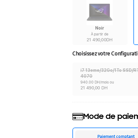
Noir
À partir de
21 490,00DH
Choisissez votre Configurat
i7 13eme/32Go/1To SSD/
4070
940.00 DH/mois ou
21 490,00 DH
Mode de paie
Paiement comptant