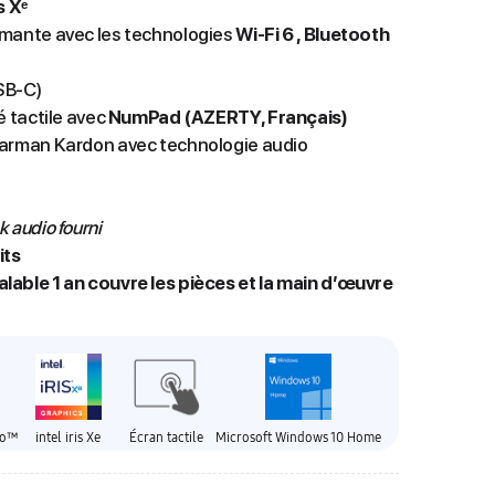
s Xᵉ
rmante avec les technologies
Wi-Fi 6 , Bluetooth
SB-C)
é tactile avec
NumPad (AZERTY, Français)
Harman Kardon avec technologie audio
 audio fourni
its
lable 1 an couvre les pièces et la main d’œuvre
vo™
intel iris Xe
Écran tactile
Microsoft Windows 10 Home