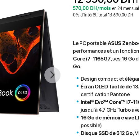
T
570,00 DH/mois
en 24 mensual
0% d'intérêt, total 13 690,00 DH
Le PC portable
ASUS Zenboo
performances et un fonction
Core i7-1165G7
, ses 16 Go
Go
.
Design compact et élégan
Écran
OLED Tactile de 13
certification Pantone
Intel® Evo™ Core™ i7-1
jusqu‘à 4.7 GHz Turbo av
16 Go de mémoire vive
possible)
Disque SSD de 512 Go
, 