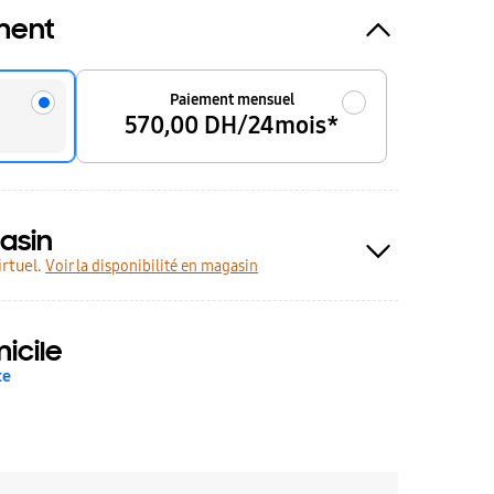
ment
Paiement mensuel
570,00 DH/24mois*
asin
rtuel.
Voir la disponibilité en magasin
icile
te