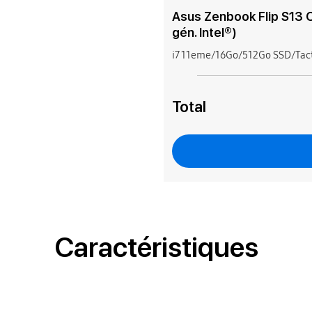
Asus Zenbook Flip S13 
gén. Intel®)
i7 11eme/16Go/512Go SSD/Tact
Total
Caractéristiques