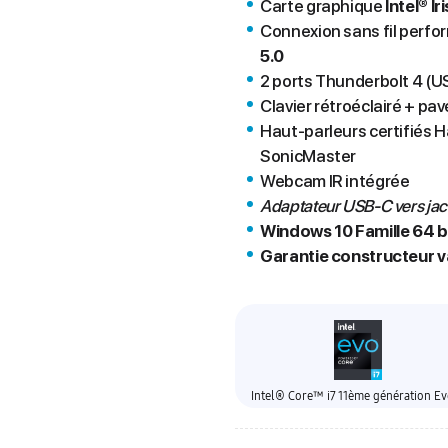
Carte graphique
Intel® Iri
Connexion sans fil perfo
5.0
2 ports Thunderbolt 4 (U
Clavier rétroéclairé + pav
Haut-parleurs certifiés 
SonicMaster
Webcam IR intégrée
Adaptateur USB-C vers jack
Windows 10 Famille 64 b
Garantie constructeur va
Intel® Core™ i7 11ème génération E