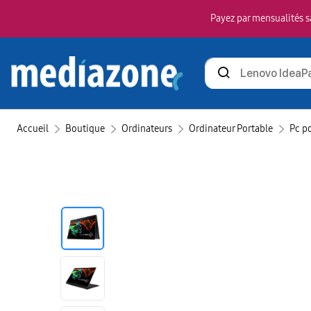
Payez par mensualités sa
Rechercher
des
produits
Accueil
Boutique
Ordinateurs
Ordinateur Portable
Pc p