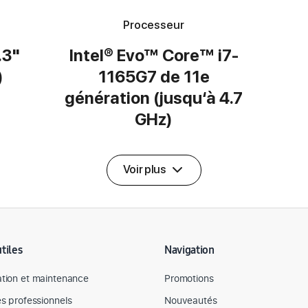
Processeur
.3"
Intel® Evo™ Core™ i7-
)
1165G7 de 11e
génération (jusqu‘à 4.7
GHz)
Voir plus
utiles
Navigation
tion et maintenance
Promotions
es professionnels
Nouveautés