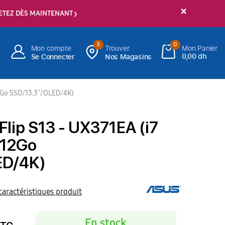
×
ETEZ DÈS MAINTENANT
3
0
Mon compte
Trouver
Mon Panier
0,00 dh
Se Connecter
Nos Magasins
2Go SSD/13.3"/OLED/4K)
lip S13 - UX371EA (i7
512Go
ED/4K)
 caractéristiques produit
En stock