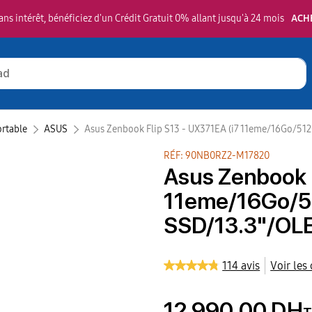
ns intérêt, bénéficiez d'un Crédit Gratuit 0% allant jusqu'à 24 mois
ACH
ortable
ASUS‎
Asus Zenbook Flip S13 - UX371EA (i7 11eme/16Go/51
RÉF: 90NB0RZ2-M17820
Asus Zenbook F
11eme/16Go/
SSD/13.3"/OL
114 avis
Voir les
12 990,00 DH