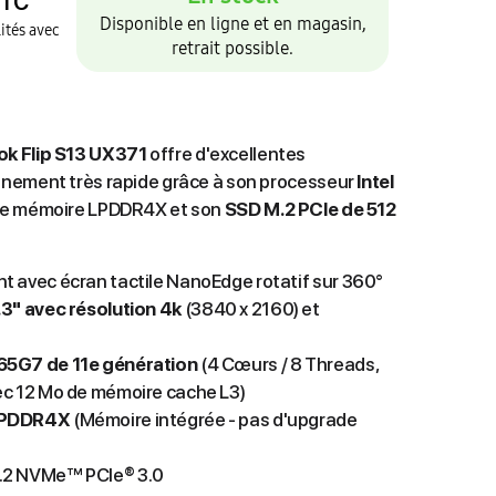
TC
Disponible en ligne et en magasin,
ités avec
retrait possible.
k Flip S13 UX371
offre d'excellentes
nement très rapide grâce à son processeur
Intel
 de mémoire LPDDR4X et son
SSD M.2 PCIe de 512
t avec écran tactile NanoEdge rotatif sur 360°
.3" avec résolution 4k
(3840 x 2160) et
165G7 de 11e génération
(4 Cœurs / 8 Threads,
ec 12 Mo de mémoire cache L3)
 LPDDR4X
(Mémoire intégrée - pas d'upgrade
M.2 NVMe™ PCIe® 3.0