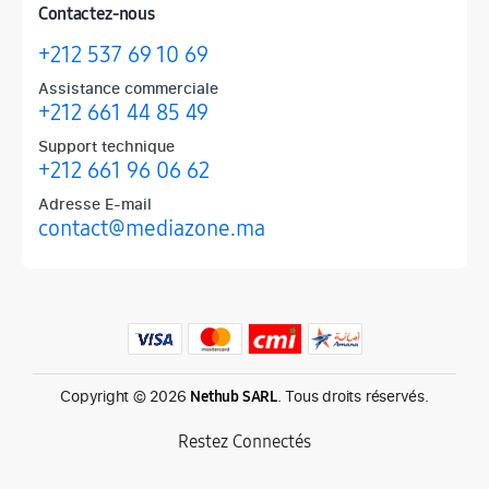
Contactez-nous
+212 537 69 10 69
Assistance commerciale
+212 661 44 85 49
Support technique
+212 661 96 06 62
Adresse E-mail
contact@mediazone.ma
Produits phares chez Mediazone
Retrouvez chez Mediazone les références incontournables : Apple, 
Copyright © 2026
. Tous droits réservés.
Nethub SARL
Restez Connectés