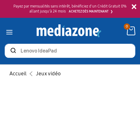
×
Payez par mensualités sans intérêt, bénéficiez d'un Crédit Gratuit 0%
allant jusqu'à 24 mois
ACHETEZ DÈS MAINTENANT
0
Rechercher
des
produits
Accueil
Jeux vidéo