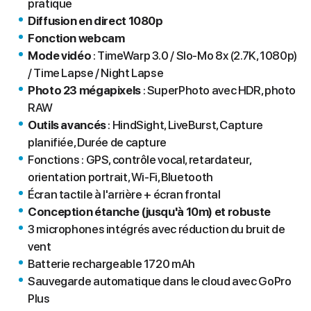
pratique
Diffusion en direct 1080p
Fonction webcam
Mode vidéo
: TimeWarp 3.0 / Slo-Mo 8x (2.7K, 1080p)
/ Time Lapse / Night Lapse
Photo 23 mégapixels
: SuperPhoto avec HDR, photo
RAW
Outils avancés
: HindSight, LiveBurst, Capture
planifiée, Durée de capture
Fonctions : GPS, contrôle vocal, retardateur,
orientation portrait, Wi-Fi, Bluetooth
Écran tactile à l'arrière + écran frontal
Conception étanche (jusqu'à 10m) et robuste
3 microphones intégrés avec réduction du bruit de
vent
Batterie rechargeable 1720 mAh
Sauvegarde automatique dans le cloud avec GoPro
Plus