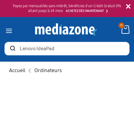
×
Payez par mensualités sans intérêt, bénéficiez d'un Crédit Gratuit 0%
allant jusqu'à 24 mois
ACHETEZ DÈS MAINTENANT
0
Rechercher
des
produits
Accueil
Ordinateurs