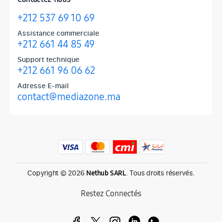
+212 537 69 10 69
Assistance commerciale
+212 661 44 85 49
Support technique
+212 661 96 06 62
Adresse E-mail
contact@mediazone.ma
Produits phares chez Mediazone
Retrouvez chez Mediazone les références incontournables : Apple, 
Copyright © 2026
. Tous droits réservés.
Nethub SARL
Restez Connectés