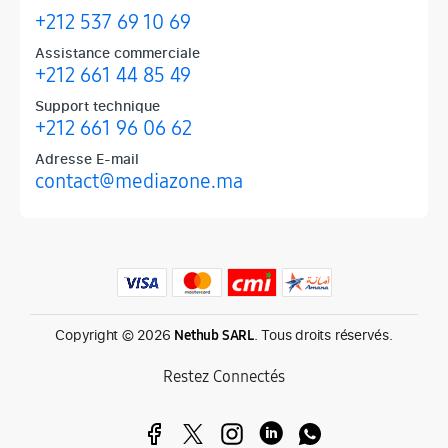
+212 537 69 10 69
Assistance commerciale
+212 661 44 85 49
Support technique
+212 661 96 06 62
Adresse E-mail
contact@mediazone.ma
Produits phares chez Mediazone
Retrouvez chez Mediazone les références incontournables : Apple, 
Copyright © 2026
. Tous droits réservés.
Nethub SARL
Restez Connectés