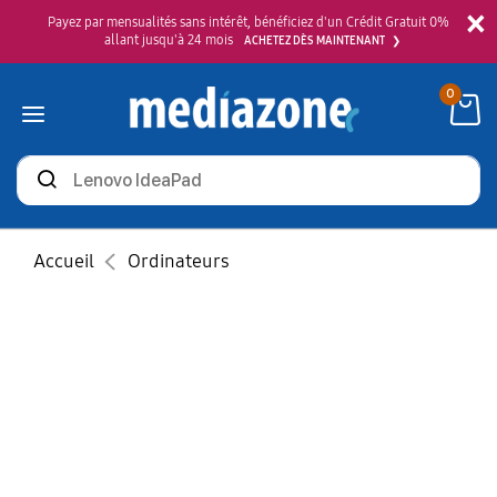
×
Payez par mensualités sans intérêt, bénéficiez d'un Crédit Gratuit 0%
allant jusqu'à 24 mois
ACHETEZ DÈS MAINTENANT
0
Rechercher
des
produits
Accueil
Ordinateurs