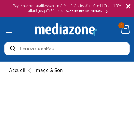
×
Payez par mensualités sans intérêt, bénéficiez d'un Crédit Gratuit 0%
allant jusqu'à 24 mois
ACHETEZ DÈS MAINTENANT
0
Rechercher
des
produits
Accueil
Image & Son