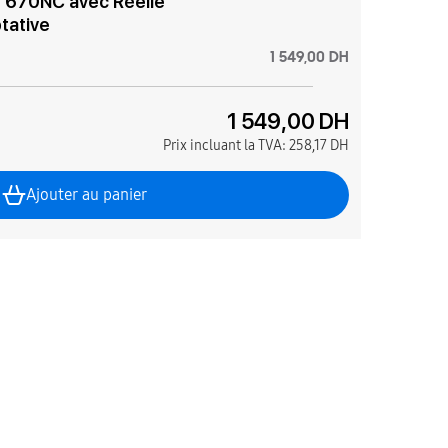
e 670NC avec Réelle
tative
1 549,00 DH
1 549,00 DH
Prix incluant la TVA:
258,17 DH
Ajouter au panier