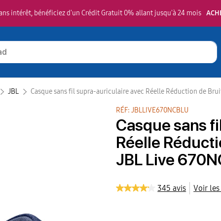
ns intérêt, bénéficiez d'un Crédit Gratuit 0% allant jusqu'à 24 mois
ACH
JBL‎
Casque sans fil supra-auriculaire avec Réelle Réduction de Bru
RÉF: JBLLIVE670NCBLU
Casque sans fi
Réelle Réducti
JBL Live 670NC
345 avis
Voir les