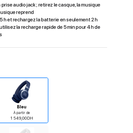
 prise audio jack ; retirez le casque, la musique
 musique reprend
65 h et rechargez la batterie en seulement 2 h
tilisez la recharge rapide de 5 min pour 4 h de
s
Bleu
À partir de
1 549,00DH