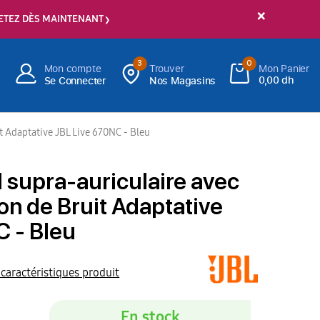
×
ETEZ DÈS MAINTENANT
3
0
Mon compte
Trouver
Mon Panier
0,00 dh
Se Connecter
Nos Magasins
it Adaptative JBL Live 670NC - Bleu
l supra-auriculaire avec
on de Bruit Adaptative
 - Bleu
 caractéristiques produit
En stock