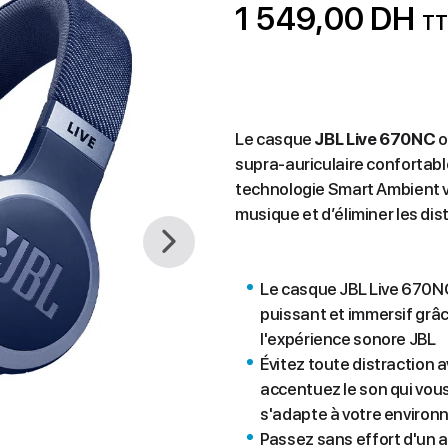
1 549,00 DH
TT
Le casque
J
BL Live 670NC
o
supra-auriculaire confortabl
technologie Smart Ambient 
musique et d’éliminer les dis
Le casque JBL Live 670NC
puissant et immersif grâ
l'expérience sonore JBL
Évitez toute distraction 
accentuez le son qui vou
s'adapte à votre enviro
Passez sans effort d'un a