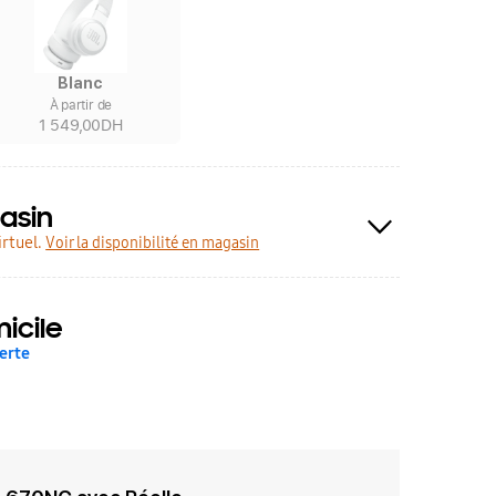
Blanc
À partir de
1 549,00DH
asin
rtuel.
Voir la disponibilité en magasin
icile
erte