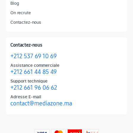
Blog
On recrute
Contactez-nous
Contactez-nous
+212 537 69 10 69
Assistance commerciale
+212 661 44 85 49
Support technique
+212 661 96 06 62
Adresse E-mail
contact@mediazone.ma
Produits phares chez Mediazone
Retrouvez chez Mediazone les références incontournables : Apple, 