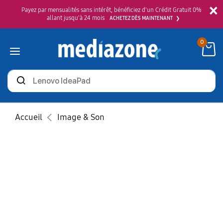
×
Payez par mensualités sans intérêt, bénéficiez d'un Crédit Gratuit 0%
allant jusqu'à 24 mois
ACHETEZ DÈS MAINTENANT
0
Rechercher
des
produits
Accueil
Image & Son