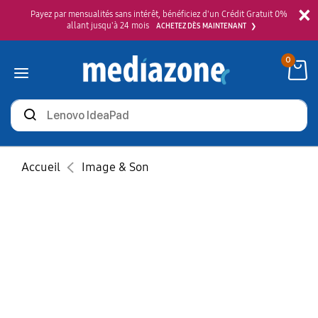
×
Payez par mensualités sans intérêt, bénéficiez d'un Crédit Gratuit 0%
allant jusqu'à 24 mois
ACHETEZ DÈS MAINTENANT
0
Rechercher
des
produits
Accueil
Image & Son