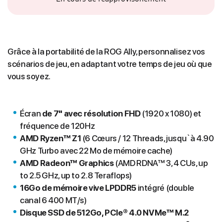
Grâce à la portabilité de la ROG Ally, personnalisez vos
scénarios de jeu, en adaptant votre temps de jeu où que
vous soyez.
Écran
de 7" avec résolution FHD
(1920 x 1080) et
fréquence de 120Hz
AMD Ryzen™ Z1
(6 Cœurs / 12 Threads, jusqu`à 4.90
GHz Turbo avec 22 Mo de mémoire cache)
AMD Radeon™ Graphics
(AMD RDNA™ 3, 4 CUs, up
to 2.5 GHz, up to 2.8 Teraflops)
16Go de mémoire vive LPDDR5
intégré (double
canal 6 400 MT/s)
Disque SSD de 512Go, PCIe® 4.0 NVMe™ M.2