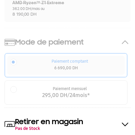
AMD Ryzen™ Z1 Extreme
362.00 DH/mois ou
8 190,00 DH
Mode de paiement
Paiement comptant
6 690,00 DH
Paiement mensuel
295,00 DH/24mois*
Retirer en magasin
Pas de Stock