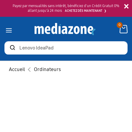
×
Payez par mensualités sans intérêt, bénéficiez d'un Crédit Gratuit 0%
allant jusqu'à 24 mois
ACHETEZ DÈS MAINTENANT
0
Rechercher
des
produits
Accueil
Ordinateurs