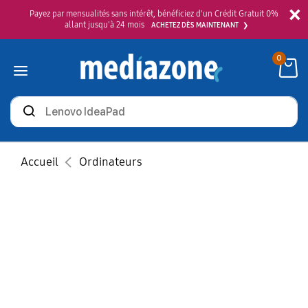
×
Payez par mensualités sans intérêt, bénéficiez d'un Crédit Gratuit 0%
allant jusqu'à 24 mois
ACHETEZ DÈS MAINTENANT
0
Rechercher
des
produits
Accueil
Ordinateurs