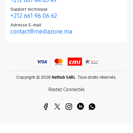
Support technique
+212 661 96 06 62
Adresse E-mail
contact@mediazone.ma
Produits phares chez Mediazone
Retrouvez chez Mediazone les références incontournables : Apple, 
Copyright © 2026
. Tous droits réservés.
Nethub SARL
Restez Connectés