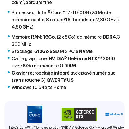
cd/m², bordure fine
Processeur: Intel® Core™ i7-11800H (24 Mo de
mémoire cache, 8 cœurs/16 threads, de 2,30 GHz à
4,60 GHz)
Mémoire RAM:
16Go
, (2 x 8Go), de mémoire
DDR4
, 3
200 MHz
Stockage:
512Go SSD
M.2 PCIe
NVMe
Carte graphique:
NVIDIA® GeForce
RTX™ 3060
avec
6 Go
de mémoire
GDDR6
Clavier
rétroéclairé intégré avec pavé numérique
(sans touche G)
QWERTY US
Windows 10 64bits Home
Intel® Core™ i7 11ème génération
NVIDIA® GeForce RTX™
Microsoft Windows 1