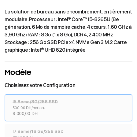
La solution de bureau sans encombrement, entièrement
modulaire. Processeur : Intel® Core™ i5-8265U (8e
génération, 6 Mo de mémoire cache, 4 cœurs, 1,60 GHz à
3,90 Ghz) RAM : 8Go (1 x 8 Go), DDR4, 2 400 MHz
Stockage : 256 Go SSD PCIe x4 NVMe Gen 3 M.2 Carte
graphique : Intel® UHD 620 intégrée
Modèle
Choisissez votre Configuration
I5 8eme/8G/256 SSD
500.00 DH/mois ou
9 000,00 DH
I7 8eme/16 Go/256 SSD