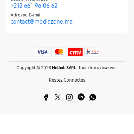
+212 661 96 06 62
Adresse E-mail
contact@mediazone.ma
Produits phares chez Mediazone
Retrouvez chez Mediazone les références incontournables : Apple, 
Copyright © 2026
. Tous droits réservés.
Nethub SARL
Restez Connectés