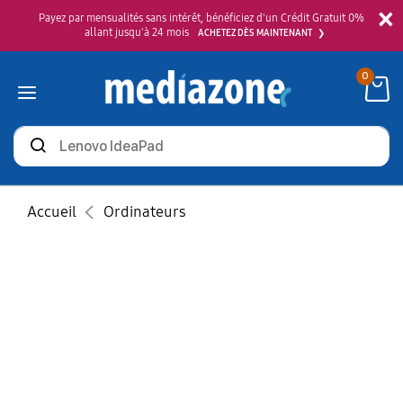
×
Payez par mensualités sans intérêt, bénéficiez d'un Crédit Gratuit 0%
allant jusqu'à 24 mois
ACHETEZ DÈS MAINTENANT
0
Rechercher
des
produits
Accueil
Ordinateurs