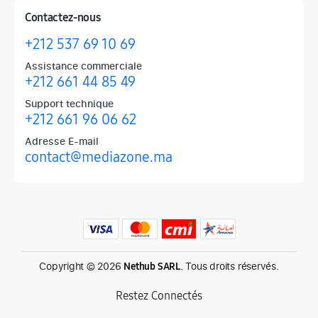
Contactez-nous
+212 537 69 10 69
Assistance commerciale
+212 661 44 85 49
Support technique
+212 661 96 06 62
Adresse E-mail
contact@mediazone.ma
Produits phares chez Mediazone
Retrouvez chez Mediazone les références incontournables : Apple, 
Copyright © 2026
. Tous droits réservés.
Nethub SARL
Restez Connectés