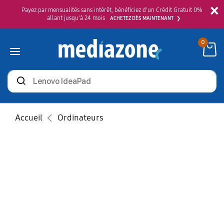
×
Payez par mensualités sans intérêt, bénéficiez d'un Crédit Gratuit 0%
allant jusqu'à 24 mois
ACHETEZ DÈS MAINTENANT
0
Rechercher
des
produits
Accueil
Ordinateurs