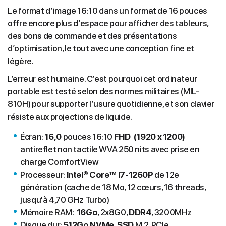
Le format d’image 16:10 dans un format de 16 pouces
offre encore plus d’espace pour afficher des tableurs,
des bons de commande et des présentations
d’optimisation, le tout avec une conception fine et
légère.
L’erreur est humaine. C’est pourquoi cet ordinateur
portable est testé selon des normes militaires (MIL-
810H) pour supporter l’usure quotidienne, et son clavier
résiste aux projections de liquide.
Écran:
16,0
pouces 16:10
FHD (1920 x 1200)
antireflet non tactile WVA 250 nits avec prise en
charge ComfortView
Processeur:
Intel® Core™ i7-1260P
de 12e
génération (cache de 18 Mo, 12 cœurs, 16 threads,
jusqu'à 4,70 GHz Turbo)
Mémoire RAM:
16Go
, 2x8G0,
DDR4
, 3200MHz
Disque dur:
512Go NVMe, SSD
M.2, PCIe