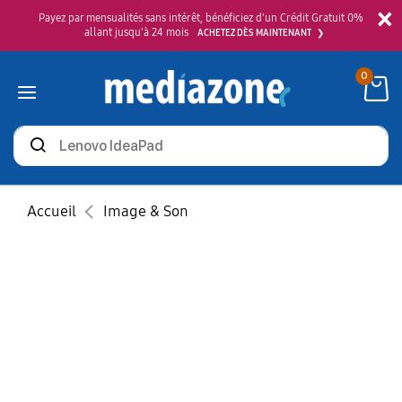
×
Payez par mensualités sans intérêt, bénéficiez d'un Crédit Gratuit 0%
allant jusqu'à 24 mois
ACHETEZ DÈS MAINTENANT
0
Rechercher
des
produits
Accueil
Image & Son