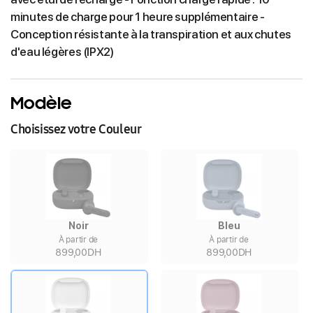
minutes de charge pour 1 heure supplémentaire -
Conception résistante à la transpiration et aux chutes
d'eau légères (IPX2)
Modèle
Choisissez votre Couleur
Noir
Bleu
À partir de
À partir de
899,00DH
899,00DH