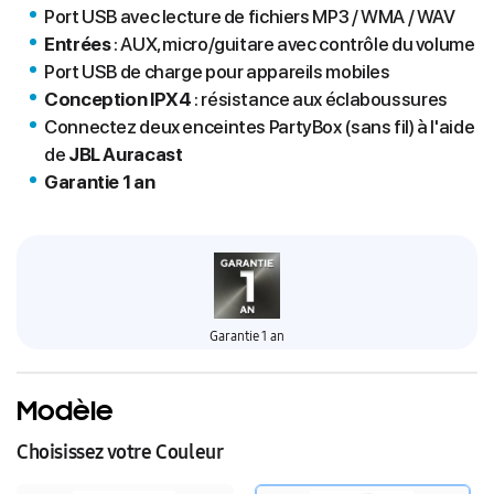
Port USB avec lecture de fichiers MP3 / WMA / WAV
Entrées
: AUX, micro/guitare avec contrôle du volume
Port USB de charge pour appareils mobiles
Conception IPX4
: résistance aux éclaboussures
Connectez deux enceintes PartyBox (sans fil) à l'aide
de
JBL Auracast
Garantie 1 an
Garantie 1 an
Modèle
Choisissez votre Couleur