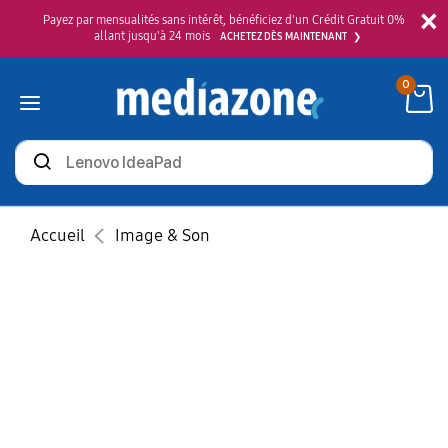
×
Payez par mensualités sans intérêt, bénéficiez d'un Crédit Gratuit 0%
allant jusqu'à 24 mois
ACHETEZ DÈS MAINTENANT
0
Rechercher
des
produits
Accueil
Image & Son