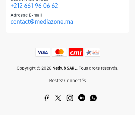
+212 661 96 06 62
Adresse E-mail
contact@mediazone.ma
Produits phares chez Mediazone
Retrouvez chez Mediazone les références incontournables : Apple, 
Copyright © 2026
. Tous droits réservés.
Nethub SARL
Restez Connectés