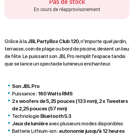
Pas de stock
En cours de réapprovisonement
Grâce à la
JBL PartyBox Club 120
, n'importe quel jardin,
terrasse, coin de plage ou bord de piscine, devient un lieu
de fête. Le puissant son JBL Pro remplit l'espace tandis
que se lance un spectacle lumineux enchanteur.
Son JBL Pro
Puissance :
160 Watts RMS
2 x woofers de 5,25 pouces (133 mm), 2 x Tweeters
de 2,25 pouces (57 mm)
Technologie
Bluetooth 5.3
Jeux de lumière
avec plusieurs modes disponibles
Batterie Lithium-ion :
autonomie jusqu'à 12 heures