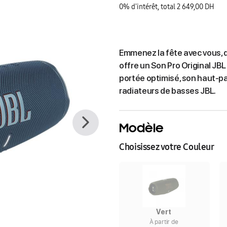
0% d'intérêt, total 2 649,00 DH
Emmenez la fête avec vous, q
offre un Son Pro Original JB
portée optimisé, son haut-p
radiateurs de basses JBL.
Modèle
Choisissez votre Couleur
Vert
À partir de