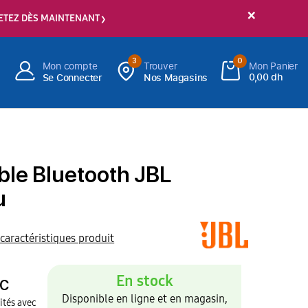
×
ETEZ DÈS MAINTENANT
3
0
Mon compte
Trouver
Mon Panier
0,00 dh
Se Connecter
Nos Magasins
ble Bluetooth JBL
u
 caractéristiques produit
En stock
C
Disponible en ligne et en magasin,
ités avec