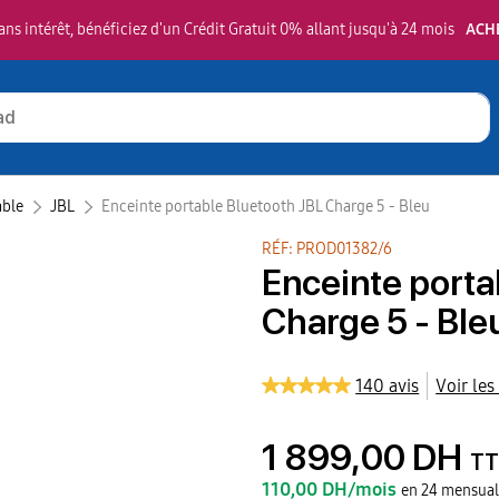
ns intérêt, bénéficiez d'un Crédit Gratuit 0% allant jusqu'à 24 mois
ACH
able
JBL‎
Enceinte portable Bluetooth JBL Charge 5 - Bleu
RÉF: PROD01382/6
Enceinte porta
Charge 5 - Ble
140 avis
Voir les
1 899,00 DH
TT
110,00 DH/mois
en 24 mensual