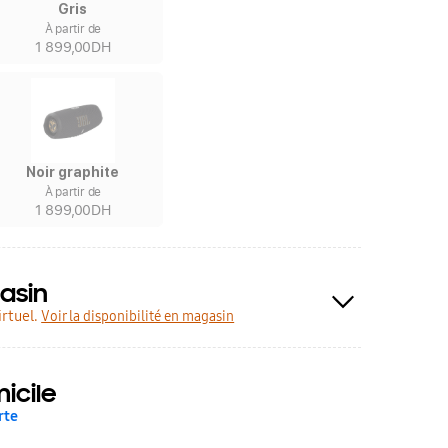
Gris
À partir de
1 899,00DH
Noir graphite
À partir de
1 899,00DH
asin
rtuel.
Voir la disponibilité en magasin
icile
rte