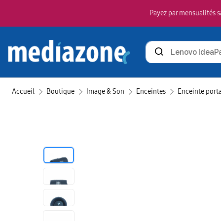
Payez par mensualités sa
Rechercher
des
produits
Accueil
Boutique
Image & Son
Enceintes
Enceinte port