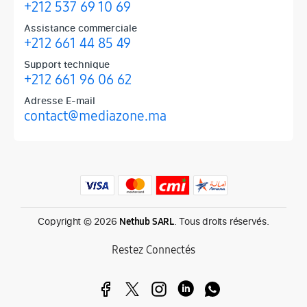
+212 537 69 10 69
Assistance commerciale
+212 661 44 85 49
Support technique
+212 661 96 06 62
Adresse E-mail
contact@mediazone.ma
Produits phares chez Mediazone
Retrouvez chez Mediazone les références incontournables : Apple, 
Copyright © 2026
. Tous droits réservés.
Nethub SARL
Restez Connectés