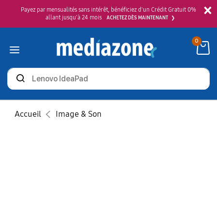
×
Payez par mensualités sans intérêt, bénéficiez d'un Crédit Gratuit 0%
allant jusqu'à 24 mois
ACHETEZ DÈS MAINTENANT
0
Rechercher
des
produits
Accueil
Image & Son