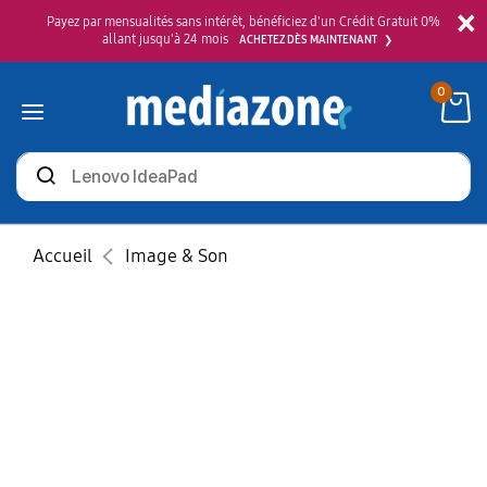
×
Payez par mensualités sans intérêt, bénéficiez d'un Crédit Gratuit 0%
allant jusqu'à 24 mois
ACHETEZ DÈS MAINTENANT
0
Rechercher
des
produits
Accueil
Image & Son