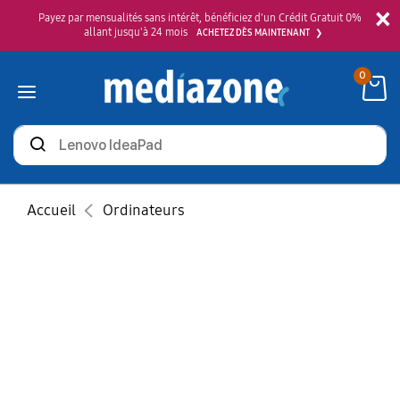
×
Payez par mensualités sans intérêt, bénéficiez d'un Crédit Gratuit 0%
allant jusqu'à 24 mois
ACHETEZ DÈS MAINTENANT
0
Rechercher
des
produits
Accueil
Ordinateurs