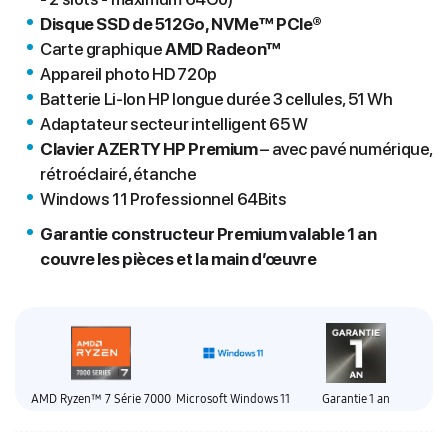
Disque SSD de 512Go, NVMe™ PCIe®
Carte graphique
AMD Radeon™
Appareil photo HD 720p
Batterie Li-Ion HP longue durée 3 cellules, 51 Wh
Adaptateur secteur intelligent 65 W
Clavier AZERTY HP Premium
– avec pavé numérique,
rétroéclairé, étanche
Windows 11 Professionnel 64Bits
Garantie constructeur Premium valable 1 an
couvre les pièces et la main d’œuvre
AMD Ryzen™ 7 Série 7000
Microsoft Windows 11
Garantie 1 an