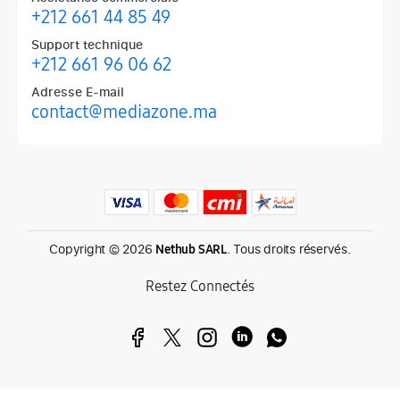
+212 661 44 85 49
Support technique
+212 661 96 06 62
Adresse E-mail
contact@mediazone.ma
Produits phares chez Mediazone
Retrouvez chez Mediazone les références incontournables : Apple, 
Copyright © 2026
. Tous droits réservés.
Nethub SARL
Restez Connectés