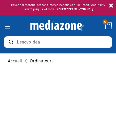
×
Payez par mensualités sans intérêt, bénéficiez d'un Crédit Gratuit 0%
allant jusqu'à 24 mois
ACHETEZ DÈS MAINTENANT
0
Rechercher
des
produits
Accueil
Ordinateurs