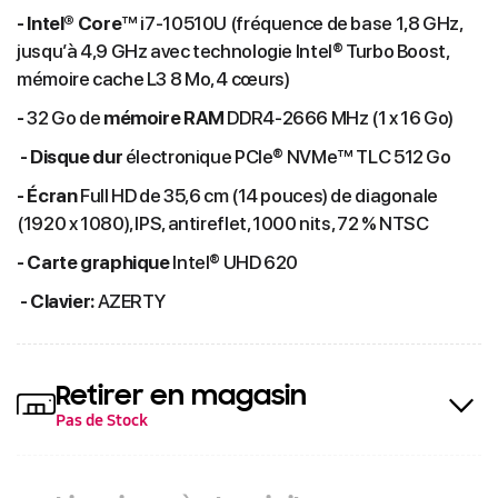
-
Intel® Core
™ i7-10510U (fréquence de base 1,8 GHz,
jusqu’à 4,9 GHz avec technologie Intel® Turbo Boost,
mémoire cache L3 8 Mo, 4 cœurs)
-
32 Go de
mémoire RAM
DDR4-2666 MHz (1 x 16 Go)
-
Disque dur
électronique PCIe® NVMe™ TLC 512 Go
- Écran
Full HD de 35,6 cm (14 pouces) de diagonale
(1920 x 1080), IPS, antireflet, 1000 nits, 72 % NTSC
- Carte graphique
Intel® UHD 620
- Clavier:
AZERTY
Retirer en magasin
Pas de Stock