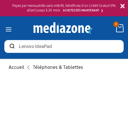
×
Payez par mensualités sans intérêt, bénéficiez d'un Crédit Gratuit 0%
allant jusqu'à 24 mois
ACHETEZ DÈS MAINTENANT
0
Rechercher
des
produits
Accueil
Téléphones & Tablettes