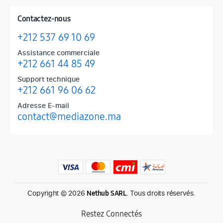
Contactez-nous
+212 537 69 10 69
Assistance commerciale
+212 661 44 85 49
Support technique
+212 661 96 06 62
Adresse E-mail
contact@mediazone.ma
Produits phares chez Mediazone
Retrouvez chez Mediazone les références incontournables : Apple, 
Copyright © 2026
. Tous droits réservés.
Nethub SARL
Restez Connectés