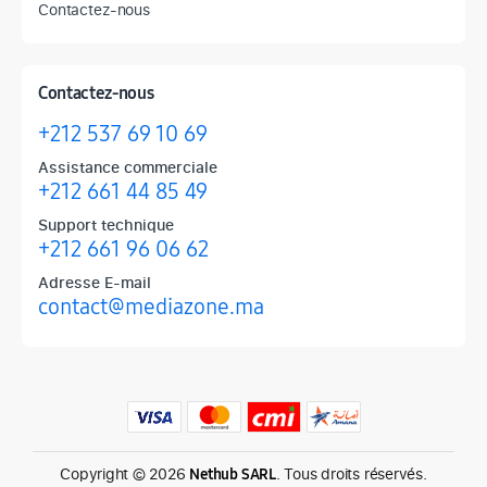
Contactez-nous
Contactez-nous
+212 537 69 10 69
Assistance commerciale
+212 661 44 85 49
Support technique
+212 661 96 06 62
Adresse E-mail
contact@mediazone.ma
Produits phares chez Mediazone
Retrouvez chez Mediazone les références incontournables : Apple, 
Copyright © 2026
. Tous droits réservés.
Nethub SARL