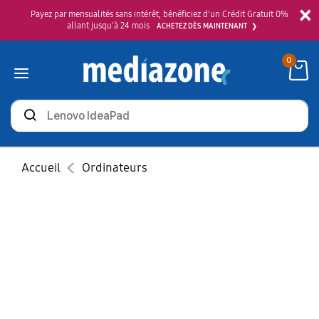
×
Payez par mensualités sans intérêt, bénéficiez d'un Crédit Gratuit 0%
allant jusqu'à 24 mois
ACHETEZ DÈS MAINTENANT
0
Rechercher
des
produits
Accueil
Ordinateurs