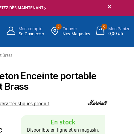
×
ETEZ DÈS MAINTENANT
3
0
Mon compte
Trouver
Mon Panier
0,00 dh
Se Connecter
Nos Magasins
t Brass
eton Enceinte portable
et Brass
 caractéristiques produit
En stock
C
Disponible en ligne et en magasin,