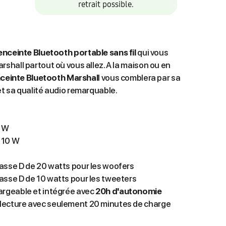
retrait possible.
enceinte Bluetooth portable sans fil
qui vous
hall partout où vous allez. A la maison ou en
ceinte Bluetooth Marshal
l vous comblera par sa
t sa qualité audio remarquable.
5 W
t 10 W
lasse D de 20 watts pour les woofers
asse D de 10 watts pour les tweeters
rgeable et intégrée avec
20h d'autonomie
 lecture avec seulement 20 minutes de charge