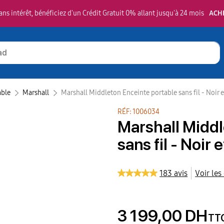
ns intérêt, bénéficiez d'un Crédit Gratuit 0% allant jusqu'à 24 mois
ACH
able
Marshall‎
Marshall Middleton Enceinte portable sans fil - Noir e
RÉF: 1006034
Marshall Middl
sans fil - Noir 
183 avis
Voir les
3 199,00 DH
TT