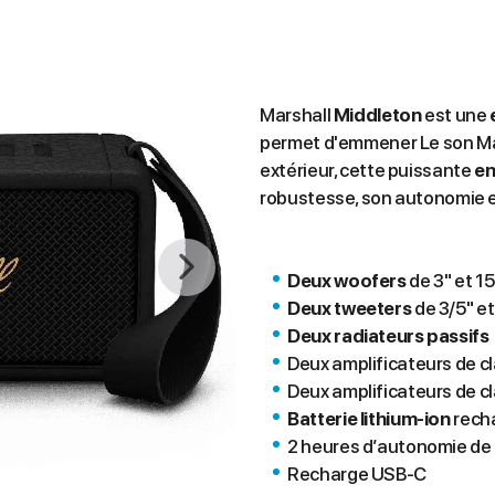
Marshall
Middleton
est une
permet d'emmener Le son Mars
extérieur, cette puissante
en
robustesse, son autonomie e
Deux woofers
de 3" et 1
Deux tweeters
de 3/5" e
Deux radiateurs passifs
Deux amplificateurs de c
Deux amplificateurs de cl
Batterie lithium-ion
recha
2 heures d’autonomie de
Recharge USB-C