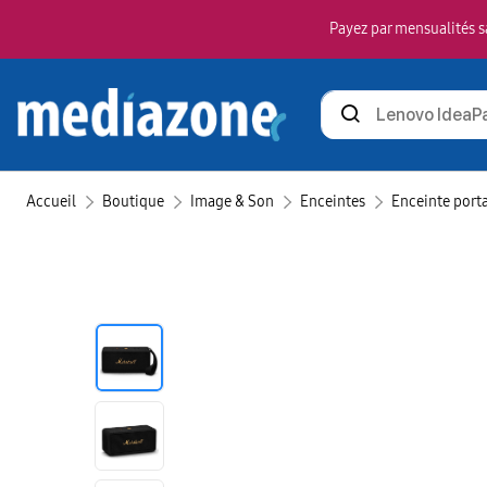
Payez par mensualités sa
Rechercher
des
produits
Accueil
Boutique
Image & Son
Enceintes
Enceinte port