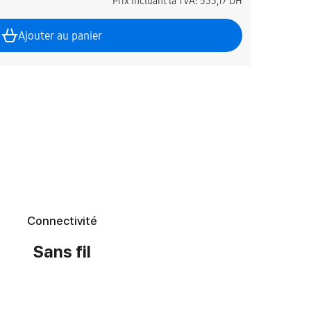
Prix incluant la TVA:
533,17 DH
Ajouter au panier
Connectivité
Sans fil