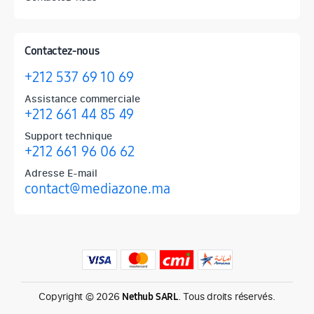
Contactez-nous
+212 537 69 10 69
Assistance commerciale
+212 661 44 85 49
Support technique
+212 661 96 06 62
Adresse E-mail
contact@mediazone.ma
Produits phares chez Mediazone
Retrouvez chez Mediazone les références incontournables : Apple, 
Copyright © 2026
. Tous droits réservés.
Nethub SARL