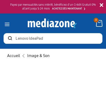
×
Payez par mensualités sans intérêt, bénéficiez d'un Crédit Gratuit 0%
allant jusqu'à 24 mois
ACHETEZ DÈS MAINTENANT
0
Rechercher
des
produits
Accueil
Image & Son