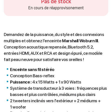
Pas de stock
En cours de réapprovisonement
Demandez de la puissance, du style et des connexions
multiples et obtenez l'enceinte
Marshall Woburn III
.
Conception acoustique repensée, Bluetooth 5.2,
entrées HDMI, AUX et RCA et design épuré, ce modèle
fait peau neuve pour satisfaire vos oreilles !
Enceinte sans fil stéréo
Conception Bass-reflex
Puissance :
4 x 15 Watts + 1 x 90 Watts
Système de transducteur à 3 voies : fréquences plus
basses et plus contrôlées, médiums plus clairs
2 tweeters inclinés vers l'extérieur + 2 médiums +
1 woofer