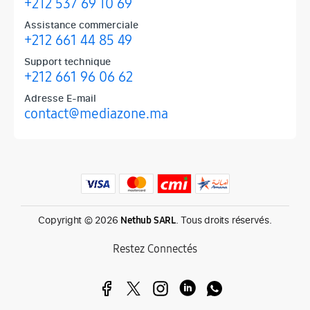
+212 537 69 10 69
Assistance commerciale
+212 661 44 85 49
Support technique
+212 661 96 06 62
Adresse E-mail
contact@mediazone.ma
Produits phares chez Mediazone
Retrouvez chez Mediazone les références incontournables : Apple, 
Copyright © 2026
. Tous droits réservés.
Nethub SARL
Restez Connectés