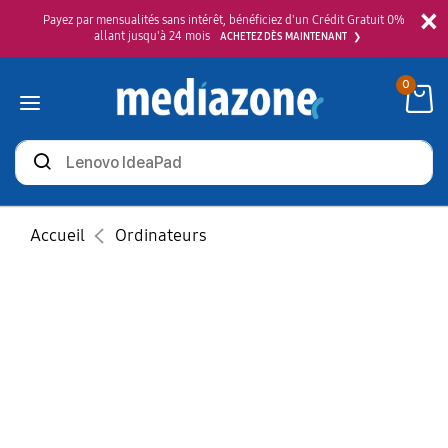
×
Payez par mensualités sans intérêt, bénéficiez d'un Crédit Gratuit 0%
allant jusqu'à 24 mois
ACHETEZ DÈS MAINTENANT
0
Rechercher
des
produits
Accueil
Ordinateurs