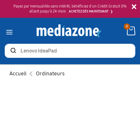
×
Payez par mensualités sans intérêt, bénéficiez d'un Crédit Gratuit 0%
allant jusqu'à 24 mois
ACHETEZ DÈS MAINTENANT
0
Rechercher
des
produits
Accueil
Ordinateurs