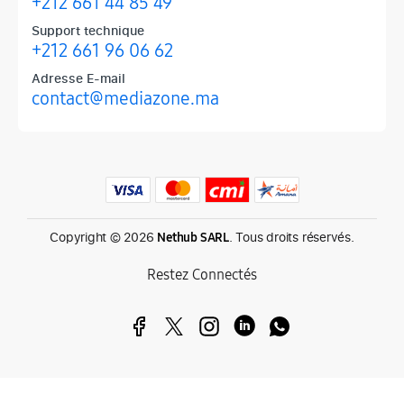
+212 661 44 85 49
Support technique
+212 661 96 06 62
Adresse E-mail
contact@mediazone.ma
Produits phares chez Mediazone
Retrouvez chez Mediazone les références incontournables : Apple, 
Copyright © 2026
. Tous droits réservés.
Nethub SARL
Restez Connectés