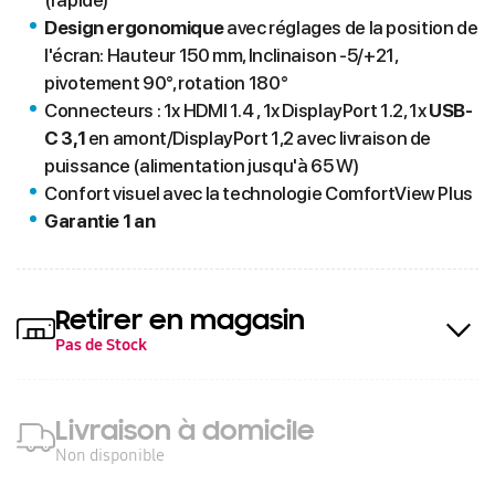
(rapide)
Design ergonomique
avec réglages de la position de
l'écran: Hauteur 150 mm, Inclinaison -5/+21,
pivotement 90°, rotation 180°
Connecteurs : 1x HDMI 1.4 , 1x DisplayPort 1.2, 1x
USB-
C 3,1
en amont/DisplayPort 1,2 avec livraison de
puissance (alimentation jusqu'à 65 W)
Confort visuel avec la technologie ComfortView Plus
Garantie 1 an
Retirer en magasin
Pas de Stock
Livraison à domicile
Non disponible