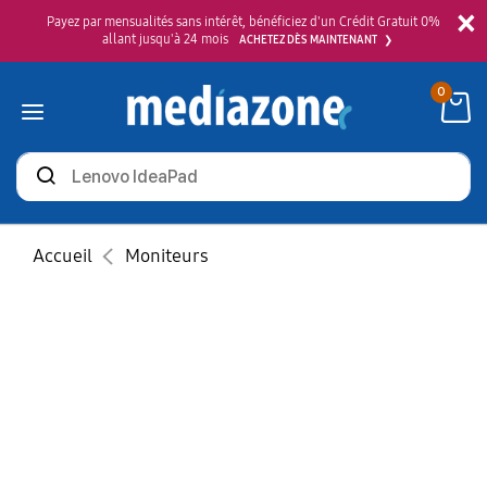
×
Payez par mensualités sans intérêt, bénéficiez d'un Crédit Gratuit 0%
allant jusqu'à 24 mois
ACHETEZ DÈS MAINTENANT
0
Rechercher
des
produits
Accueil
Moniteurs