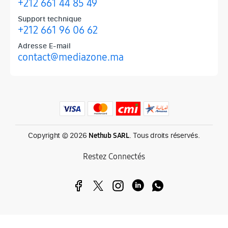
+212 661 44 85 49
Support technique
+212 661 96 06 62
Adresse E-mail
contact@mediazone.ma
Produits phares chez Mediazone
Retrouvez chez Mediazone les références incontournables : Apple, 
Copyright © 2026
. Tous droits réservés.
Nethub SARL
Restez Connectés