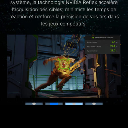
performances.
système, la technologie NVIDIA Reflex accélère
graphique du processeur et profiter des
l’acquisition des cibles, minimise les temps de
performances gaming les plus adaptées à chaque
réaction et renforce la précision de vos tirs dans
situation.
les jeux compétitifs.
Previous
Next