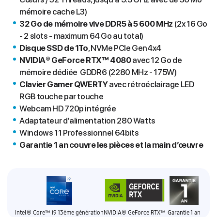
mémoire cache L3)
32 Go de mémoire vive DDR5 à 5 600 MHz
(2x 16 Go
- 2 slots - maximum 64 Go au total)
Disque SSD de 1To
, NVMe PCIe Gen4x4
NVIDIA® GeForce RTX™ 4080
avec 12 Go de
mémoire dédiée GDDR6 (2280 MHz - 175W)
Clavier Gamer
QWERTY
avec rétroéclairage LED
RGB touche par touche
Webcam HD 720p intégrée
Adaptateur d'alimentation 280 Watts
Windows 11 Professionnel 64bits
Garantie 1 an couvre les pièces et la main d’œuvre
Intel® Core™ i9 13ème génération
NVIDIA® GeForce RTX™
Garantie 1 an