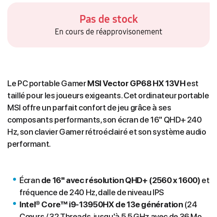
Pas de stock
En cours de réapprovisonement
Le PC portable Gamer
MSI Vector GP68 HX 13VH
est
taillé pour les joueurs exigeants. Cet ordinateur portable
MSI offre un parfait confort de jeu grâce à ses
composants performants, son écran de 16" QHD+ 240
Hz, son clavier Gamer rétroéclairé et son système audio
performant.
Écran
de 16" avec résolution QHD+ (2560 x 1600)
et
fréquence de 240 Hz, dalle de niveau IPS
Intel® Core™ i9-13950HX de 13e génération
(24
Cœurs / 32 Threads, jusqu'à 5.5 GHz avec de 36 Mo