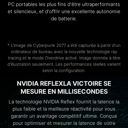
PC portables les plus fins d'être ultraperformants
et silencieux, et d'offrir une excellente autonomie
de batterie.
* L'image de Cyberpunk 2077 a été capturée à partir d'un
ordinateur de bureau avec la nouvelle technologie ray
tracing et le mode Overdrive activé. Image donnée à titre
d'illustration seulement. Les performances réelles varient
selon la configuration.
MODE GPU DISCRET (DESIGN MUX) -
NVIDIA REFLEX
RÉALITÉ VIRTUELLE
RESIZABLE BAR
LA VICTOIRE SE
CONTRÔLEZ LES PERFORMANCES
MESURE EN MILLISECONDES
L’interface PCI Express standardisée intègre une
Les cartes graphiques les plus performantes
EN UN CLIN D'ŒIL
nouvelle technologie baptisée « Resizable BAR »,
délivrent l'expérience de réalité virtuelle la plus
La technologie NVIDIA Reflex fournit la latence la
qui permet aux CPU modernes d’accéder
fluide et la plus immersive.
plus faible et la meilleure réactivité pour vous
Faites votre choix entre les modes « GPU discret
instantanément à l’intégralité de la mémoire du
garantir un avantage compétitif ultime. Conçue
» et « MS Hybrid Graphics » (Nvidia Optimus) afin
GPU pour ainsi grandement améliorer les
pour optimiser et mesurer la latence de votre
d'alterner entre la carte graphique et la puce