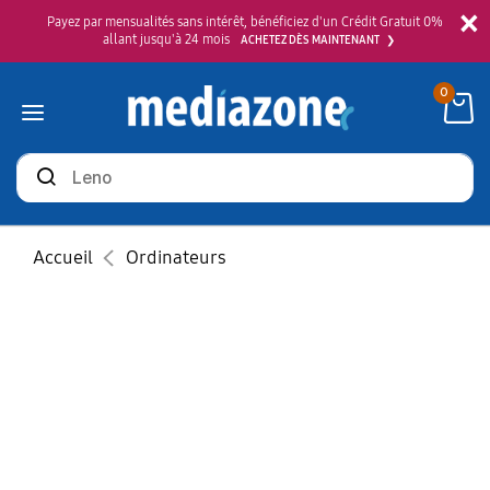
×
Payez par mensualités sans intérêt, bénéficiez d'un Crédit Gratuit 0%
allant jusqu'à 24 mois
ACHETEZ DÈS MAINTENANT
0
Rechercher
des
produits
Accueil
Ordinateurs