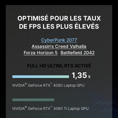
OPTIMISÉ POUR LES TAUX
DE FPS LES PLUS ÉLEVÉS
CyberPunk 2077
Assassin‘s Creed Valhalla
Forza Horizon 5
Battlefield 2042
FULL HD ULTRA, RTX ACTIVÉ
1,35
x
®
™
NVIDIA
GeForce RTX
4080 Laptop GPU
®
™
NVIDIA
GeForce RTX
3080 Ti Laptop GPU