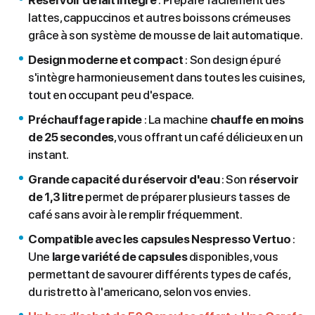
Réservoir de lait intégré
: Prépare facilement des
lattes, cappuccinos et autres boissons crémeuses
grâce à son système de mousse de lait automatique.
Design moderne et compact
: Son design épuré
s'intègre harmonieusement dans toutes les cuisines,
tout en occupant peu d'espace.
Préchauffage rapide
: La machine
chauffe en moins
de 25 secondes
, vous offrant un café délicieux en un
instant.
Grande capacité du réservoir d'eau
: Son
réservoir
de 1,3 litre
permet de préparer plusieurs tasses de
café sans avoir à le remplir fréquemment.
Compatible avec les capsules Nespresso Vertuo
:
Une
large variété de capsule
s
disponibles, vous
permettant de savourer différents types de cafés,
du ristretto à l'americano, selon vos envies.