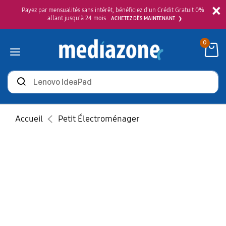
×
Payez par mensualités sans intérêt, bénéficiez d'un Crédit Gratuit 0%
allant jusqu'à 24 mois
ACHETEZ DÈS MAINTENANT
0
Rechercher
des
produits
Accueil
Petit Électroménager