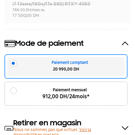
i7 13eme/16Go/1To SSD/ RTX™ 4050
766.00 DH/mois ou
17 500,00 DH
Mode de paiement
Paiement comptant
20 990,00 DH
Paiement mensuel
912,00 DH/24mois*
Retirer en magasin
Nous ne sommes pas que virtuel.
Voir la
disponibilité en magasin