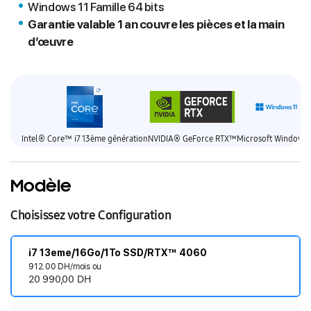
Windows 11 Famille 64 bits
Garantie valable 1 an couvre les pièces et la main
d’œuvre
Intel® Core™ i7 13ème génération
NVIDIA® GeForce RTX™
Microsoft Windows 
Modèle
Choisissez votre Configuration
i7 13eme/16Go/1To SSD/RTX™ 4060
912.00 DH/mois ou
20 990,00 DH