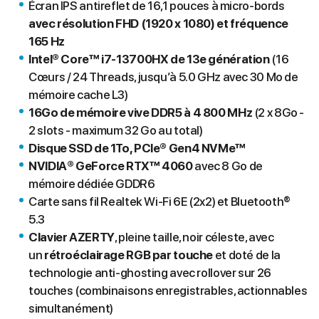
Écran IPS antireflet de 16,1 pouces à micro-bords
avec résolution FHD (1920 x 1080) et fréquence
165 Hz
Intel® Core™ i7-13700HX de 13e génération
(16
Cœurs / 24 Threads, jusqu’à 5.0 GHz avec 30 Mo de
mémoire cache L3)
16Go de mémoire vive DDR5 à 4 800 MHz
(2 x 8Go -
2 slots - maximum 32 Go au total)
Disque SSD de 1To, PCIe® Gen4 NVMe™
NVIDIA® GeForce RTX™ 4060
avec 8 Go de
mémoire dédiée GDDR6
Carte sans fil Realtek Wi-Fi 6E (2x2) et Bluetooth®
5.3
Clavier AZERTY
, pleine taille, noir céleste, avec
un
rétroéclairage RGB par touche
et doté de la
technologie anti-ghosting avec rollover sur 26
touches (combinaisons enregistrables, actionnables
simultanément)