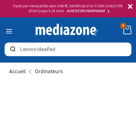
×
Payez par mensualités sans intérêt, bénéficiez d'un Crédit Gratuit 0%
allant jusqu'à 24 mois
ACHETEZ DÈS MAINTENANT
0
Rechercher
des
produits
Accueil
Ordinateurs