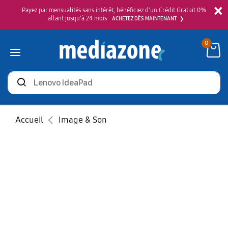
×
Payez par mensualités sans intérêt, bénéficiez d'un Crédit Gratuit 0%
allant jusqu'à 24 mois
ACHETEZ DÈS MAINTENANT
0
Rechercher
des
produits
Accueil
Image & Son