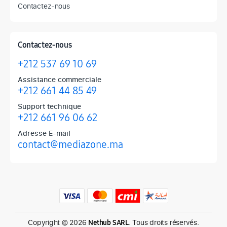
Contactez-nous
Contactez-nous
+212 537 69 10 69
Assistance commerciale
+212 661 44 85 49
Support technique
+212 661 96 06 62
Adresse E-mail
contact@mediazone.ma
Produits phares chez Mediazone
Retrouvez chez Mediazone les références incontournables : Apple, 
Copyright © 2026
. Tous droits réservés.
Nethub SARL