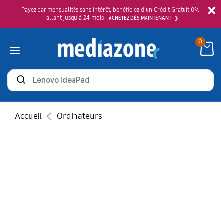
×
Payez par mensualités sans intérêt, bénéficiez d'un Crédit Gratuit 0%
allant jusqu'à 24 mois
ACHETEZ DÈS MAINTENANT
0
Rechercher
des
produits
Accueil
Ordinateurs