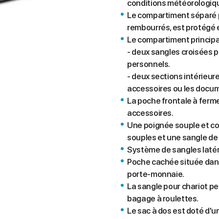
conditions météorologiq
Le compartiment séparé p
rembourrés, est protégé e
Le compartiment principa
- deux sangles croisées p
personnels.
- deux sections intérieure
accessoires ou les docu
La poche frontale à ferm
accessoires.
Une poignée souple et co
souples et une sangle de 
Système de sangles latér
Poche cachée située dans
porte-monnaie.
La sangle pour chariot pe
bagage à roulettes.
Le sac à dos est doté d'u