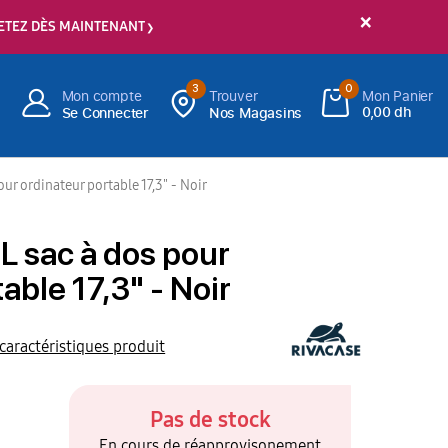
×
ETEZ DÈS MAINTENANT
3
0
Mon compte
Trouver
Mon Panier
0,00 dh
Se Connecter
Nos Magasins
ur ordinateur portable 17,3" - Noir
L sac à dos pour
able 17,3" - Noir
 caractéristiques produit
Pas de stock
En cours de réapprovisonement