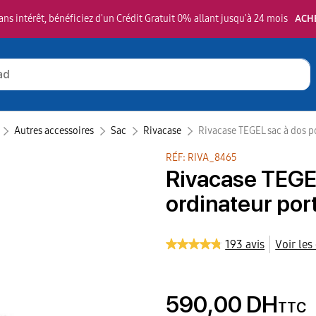
ns intérêt, bénéficiez d'un Crédit Gratuit 0% allant jusqu'à 24 mois
ACH
Autres accessoires
Sac
Rivacase‎
Rivacase TEGEL sac à dos po
RÉF: RIVA_8465
Rivacase TEGE
ordinateur port
193 avis
Voir les
590,00 DH
TTC