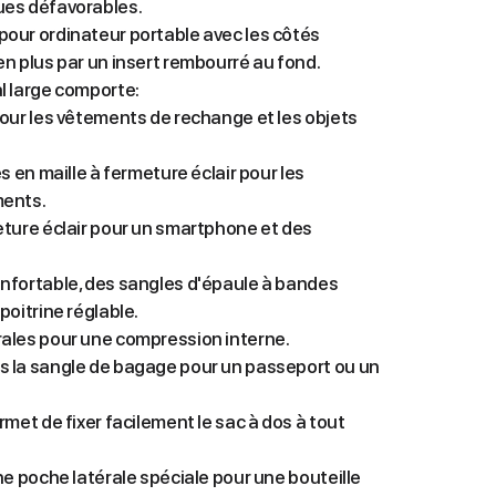
ues défavorables.
our ordinateur portable avec les côtés
n plus par un insert rembourré au fond.
l large comporte:
our les vêtements de rechange et les objets
s en maille à fermeture éclair pour les
ments.
eture éclair pour un smartphone et des
nfortable, des sangles d'épaule à bandes
poitrine réglable.
ales pour une compression interne.
 la sangle de bagage pour un passeport ou un
rmet de fixer facilement le sac à dos à tout
ne poche latérale spéciale pour une bouteille