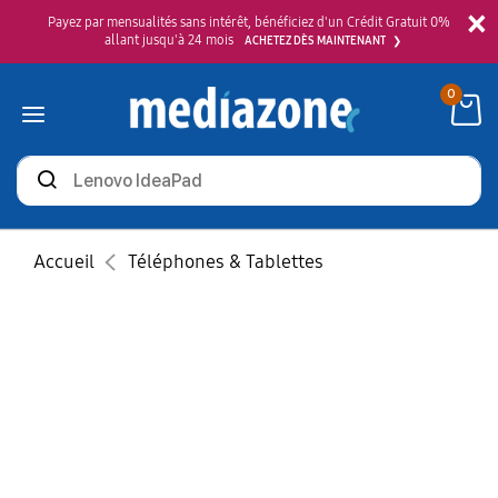
×
Payez par mensualités sans intérêt, bénéficiez d'un Crédit Gratuit 0%
allant jusqu'à 24 mois
ACHETEZ DÈS MAINTENANT
0
Rechercher
des
produits
Accueil
Téléphones & Tablettes