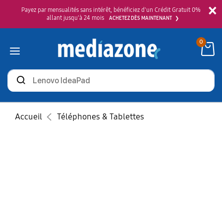
×
Payez par mensualités sans intérêt, bénéficiez d'un Crédit Gratuit 0%
allant jusqu'à 24 mois
ACHETEZ DÈS MAINTENANT
0
Rechercher
des
produits
Accueil
Téléphones & Tablettes