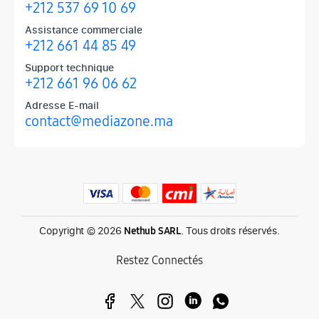
+212 537 69 10 69
Assistance commerciale
+212 661 44 85 49
Support technique
+212 661 96 06 62
Adresse E-mail
contact@mediazone.ma
Produits phares chez Mediazone
Retrouvez chez Mediazone les références incontournables : Apple, 
Copyright © 2026
. Tous droits réservés.
Nethub SARL
Restez Connectés