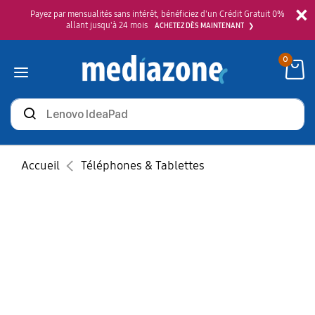
×
Payez par mensualités sans intérêt, bénéficiez d'un Crédit Gratuit 0%
allant jusqu'à 24 mois
ACHETEZ DÈS MAINTENANT
0
Rechercher
des
produits
Accueil
Téléphones & Tablettes