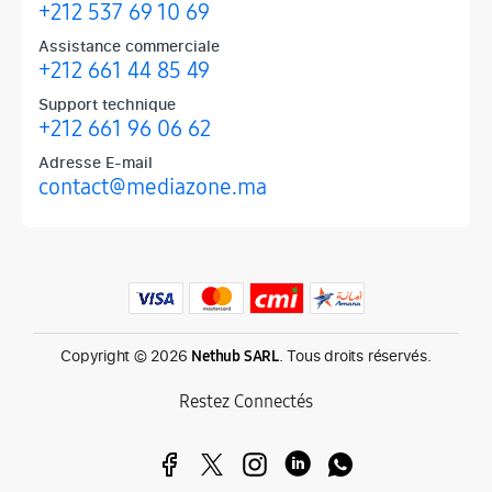
+212 537 69 10 69
Assistance commerciale
+212 661 44 85 49
Support technique
+212 661 96 06 62
Adresse E-mail
contact@mediazone.ma
Produits phares chez Mediazone
Retrouvez chez Mediazone les références incontournables : Apple, 
Copyright © 2026
. Tous droits réservés.
Nethub SARL
Restez Connectés