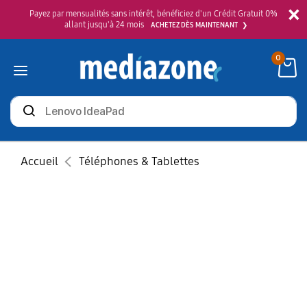
×
Payez par mensualités sans intérêt, bénéficiez d'un Crédit Gratuit 0%
allant jusqu'à 24 mois
ACHETEZ DÈS MAINTENANT
0
Rechercher
des
produits
Accueil
Téléphones & Tablettes