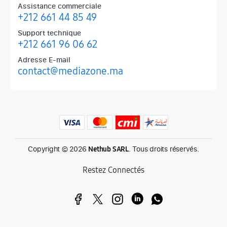
Assistance commerciale
+212 661 44 85 49
Support technique
+212 661 96 06 62
Adresse E-mail
contact@mediazone.ma
Produits phares chez Mediazone
Retrouvez chez Mediazone les références incontournables : Apple, 
Copyright © 2026
. Tous droits réservés.
Nethub SARL
Restez Connectés