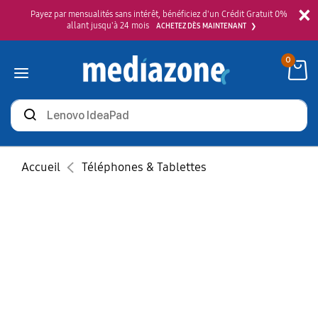
×
Payez par mensualités sans intérêt, bénéficiez d'un Crédit Gratuit 0%
allant jusqu'à 24 mois
ACHETEZ DÈS MAINTENANT
0
Rechercher
des
produits
Accueil
Téléphones & Tablettes