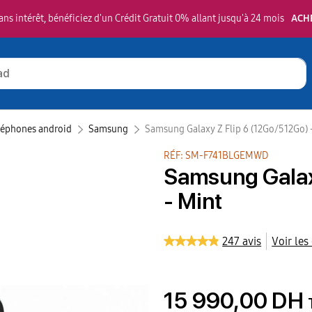
ns intérêt, bénéficiez d'un Crédit Gratuit 0% allant jusqu'à 24 mois
ACH
léphones android
Samsung‎
Samsung Galaxy Z Flip 6 (12Go/512Go) 
RÉF: SM-F741BLGEMWD
Samsung Galax
- Mint
247 avis
Voir les
15 990,00 DH