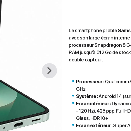
Le smartphone pliable
Samsu
avec son large écran interne 
processeur Snapdragon 8 Ge
RAM jusqu’à 512 Go de stock
double capteur.
Processeur :
Qualcomm S
GHz
Système :
Android 14 (su
Ecran intérieur :
Dynamic A
- 120 Hz), 425 ppp, Full H
Glass, HDR10+
Ecran extérieur :
Super AM