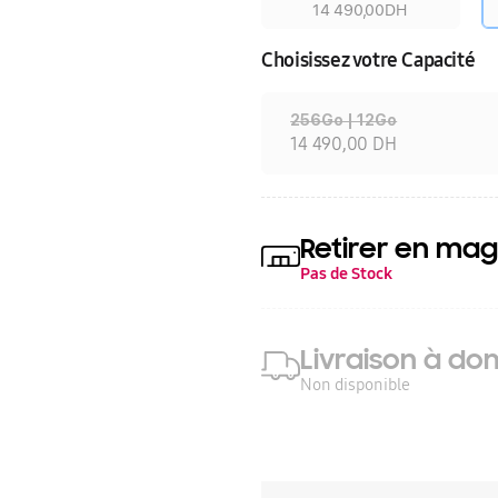
14 490,00DH
Choisissez votre Capacité
256Go | 12Go
14 490,00 DH
Retirer en mag
Pas de Stock
Livraison à dom
Non disponible