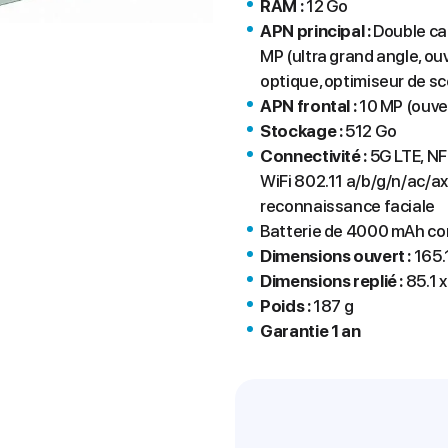
RAM :
12 Go
APN principal :
Double cap
MP (ultra grand angle, ouv
optique, optimiseur de s
APN frontal :
10 MP (ouver
Stockage :
512 Go
Connectivité :
5G LTE, NF
WiFi 802.11 a/b/g/n/ac/ax
reconnaissance faciale
Batterie de 4000 mAh com
Dimensions ouvert :
165.1
Dimensions replié :
85.1 
Poids :
187 g
Garantie 1 an