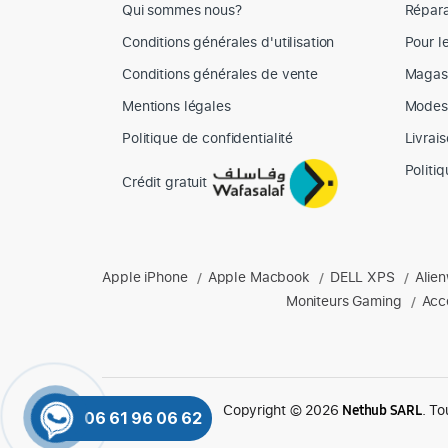
Qui sommes nous?
Répara
Conditions générales d'utilisation
Pour l
Conditions générales de vente
Magas
Mentions légales
Modes
Politique de confidentialité
Livrai
Politi
Crédit gratuit
Produits phares chez Mediazone
Apple iPhone
Apple Macbook
DELL XPS
Alie
Retrouvez chez Mediazone les références incontournable
/
/
/
Moniteurs Gaming
Acc
/
Copyright © 2026
. To
Nethub SARL
06 61 96 06 62