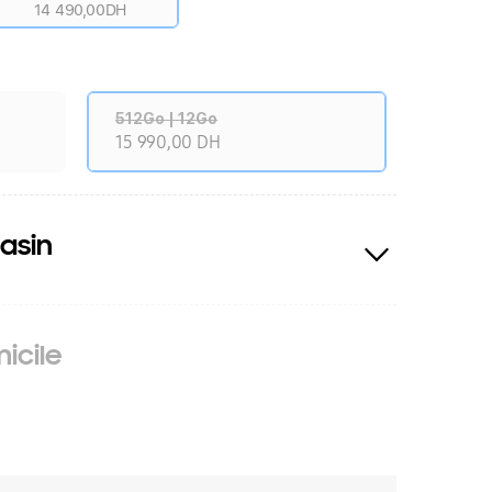
14 490,00DH
512Go | 12Go
15 990,00 DH
asin
icile