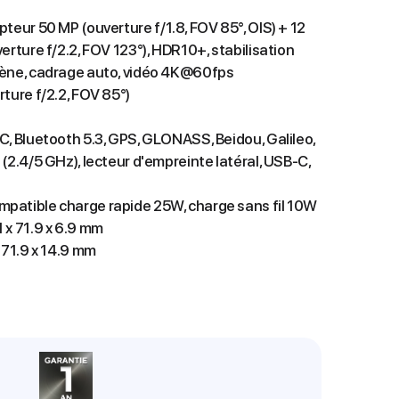
teur 50 MP (ouverture f/1.8, FOV 85°, OIS) + 12
erture f/2.2, FOV 123°), HDR10+, stabilisation
cène, cadrage auto, vidéo 4K@60fps
ture f/2.2, FOV 85°)
C, Bluetooth 5.3, GPS, GLONASS, Beidou, Galileo,
 (2.4/5 GHz), lecteur d'empreinte latéral, USB-C,
patible charge rapide 25W, charge sans fil 10W
 x 71.9 x 6.9 mm
x 71.9 x 14.9 mm