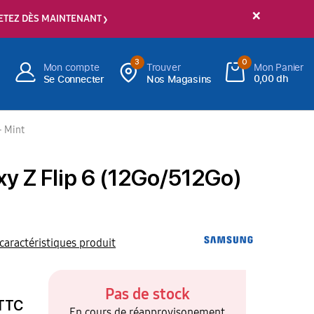
×
ETEZ DÈS MAINTENANT
3
0
Mon compte
Trouver
Mon Panier
0,00 dh
Se Connecter
Nos Magasins
- Mint
y Z Flip 6 (12Go/512Go)
 caractéristiques produit
Pas de stock
TTC
En cours de réapprovisonement