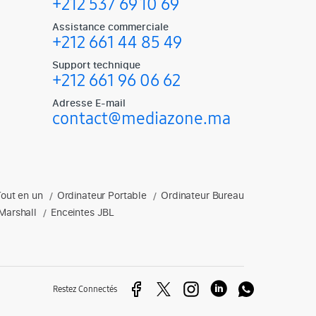
+212 537 69 10 69
Assistance commerciale
+212 661 44 85 49
Support technique
+212 661 96 06 62
Adresse E-mail
contact@mediazone.ma
Tout en un
Ordinateur Portable
Ordinateur Bureau
soires gaming, enceintes et plus.
/
/
Marshall
Enceintes JBL
/
Restez Connectés