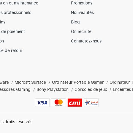
tion et maintenance
Promotions
es professionnels
Nouveautés
ins
Blog
 de paiement
On recrute
son
Contactez-nous
que de retour
nware
Microsft Surface
Ordinateur Portable Gamer
Ordinateur 
s : Apple, Dell, hp, Lenovo, Microsoft, ordinateurs portables, acces
/
/
/
essoires Gaming
Sony Playstation
Consoles de jeux
Enceintes 
/
/
/
us droits réservés.