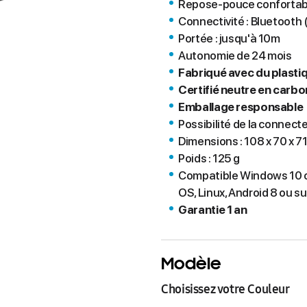
Repose-pouce confortab
Connectivité : Bluetooth 
Portée : jusqu'à 10m
Autonomie de 24 mois
Fabriqué avec du plasti
Certifié neutre en carb
Emballage responsable
Possibilité de la connecte
Dimensions : 108 x 70 x 
Poids : 125 g
Compatible Windows 10 o
OS, Linux, Android 8 ou s
Garantie 1 an
Modèle
Choisissez votre Couleur