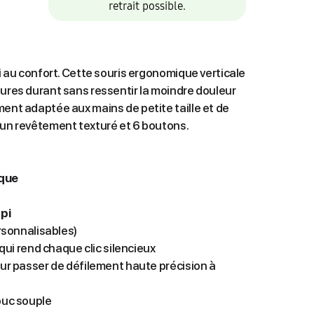
retrait possible.
ui au confort. Cette souris ergonomique verticale
eures durant sans ressentir la moindre douleur
ment adaptée aux mains de petite taille et de
 un revêtement texturé et 6 boutons.
ique
pi
rsonnalisables)
ui rend chaque clic silencieux
ur passer de défilement haute précision à
uc souple