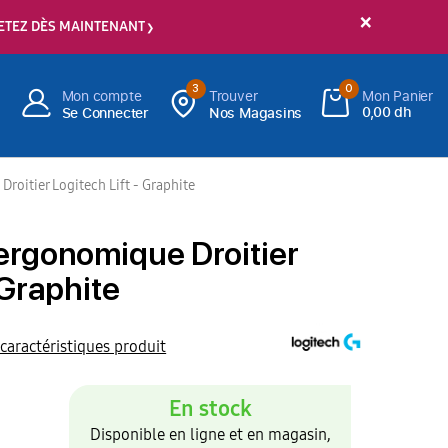
×
ETEZ DÈS MAINTENANT
3
0
Mon compte
Trouver
Mon Panier
0,00 dh
Se Connecter
Nos Magasins
Droitier Logitech Lift - Graphite
l ergonomique Droitier
 Graphite
 caractéristiques produit
En stock
Disponible en ligne et en magasin,