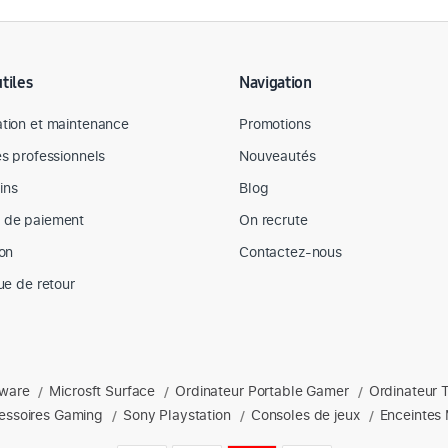
utiles
Navigation
tion et maintenance
Promotions
es professionnels
Nouveautés
ins
Blog
 de paiement
On recrute
son
Contactez-nous
que de retour
nware
Microsft Surface
Ordinateur Portable Gamer
Ordinateur 
s : Apple, Dell, hp, Lenovo, Microsoft, ordinateurs portables, acces
/
/
/
essoires Gaming
Sony Playstation
Consoles de jeux
Enceintes 
/
/
/