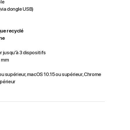
le
(via dongle USB)
que recyclé
one
r jusqu'à 3 dispositifs
71 mm
u supérieur, macOS 10.15 ou supérieur, Chrome
upérieur