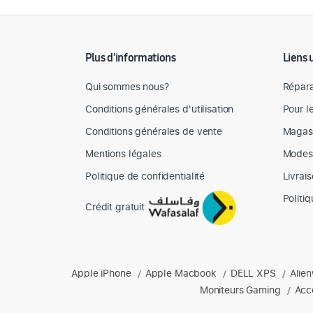
Détail des spécifications
Plus d'informations
Liens 
Qui sommes nous?
Répara
Conditions générales d'utilisation
Pour l
Conditions générales de vente
Magas
Mentions légales
Modes
Politique de confidentialité
Livrai
Politi
Crédit gratuit
Produits phares chez Mediazone
Apple iPhone
Apple Macbook
DELL XPS
Alie
Retrouvez chez Mediazone les références incontournable
/
/
/
Moniteurs Gaming
Acc
/