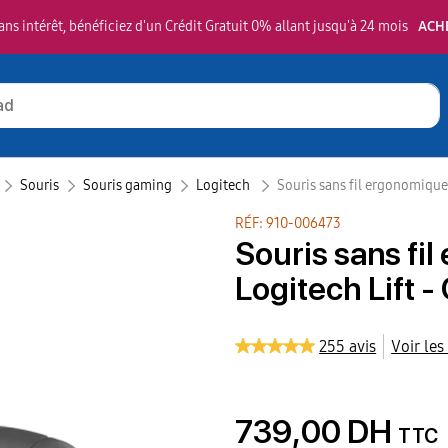
ns intérêt, bénéficiez d'un Crédit Gratuit 0% allant jusqu'à 24 mois
ACH
Souris
Souris gaming
Logitech ‎
Souris sans fil ergonomique 
RÉF: 910-006473
Souris sans fi
Logitech Lift -
255 avis
Voir les
739,00 DH
TTC