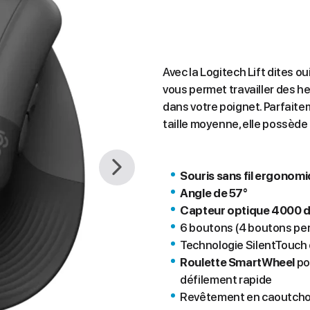
Avec la Logitech Lift dites o
vous permet travailler des h
dans votre poignet. Parfaite
taille moyenne, elle possède
Souris sans fil ergonom
Angle de 57°
Capteur optique 4000 d
6 boutons (4 boutons pe
Technologie SilentTouch q
Roulette SmartWheel
po
défilement rapide
Revêtement en caoutcho