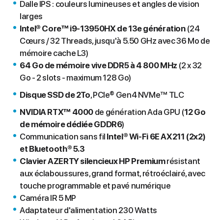
Dalle IPS : couleurs lumineuses et angles de vision
larges
Intel® Core™ i9-13950HX de 13e génération
(24
Cœurs / 32 Threads, jusqu'à 5.50 GHz avec 36 Mo de
mémoire cache L3)
64 Go de mémoire vive DDR5 à 4 800 MHz
(2 x 32
Go - 2 slots - maximum 128 Go)
Disque SSD de 2To
, PCIe® Gen4 NVMe™ TLC
NVIDIA RTX™ 4000
de génération Ada GPU (
12 Go
de mémoire dédiée GDDR6
)
Communication sans fil
Intel® Wi-Fi 6E AX211 (2x2)
et Bluetooth® 5.3
Clavier AZERTY silencieux HP Premium
résistant
aux éclaboussures, grand format, rétroéclairé, avec
touche programmable et pavé numérique
Caméra IR 5 MP
Adaptateur d'alimentation 230 Watts