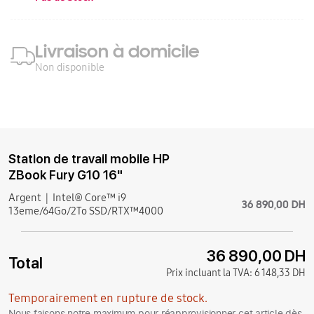
Livraison à domicile
Non disponible
Station de travail mobile HP
ZBook Fury G10 16"
Argent
Intel® Core™ i9
36 890,00 DH
13eme/64Go/2To SSD/RTX™4000
36 890,00 DH
Total
Prix incluant la TVA:
6 148,33 DH
Temporairement en rupture de stock.
Nous faisons notre maximum pour réapprovisionner cet article dès