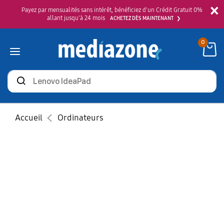
×
Payez par mensualités sans intérêt, bénéficiez d'un Crédit Gratuit 0%
allant jusqu'à 24 mois
ACHETEZ DÈS MAINTENANT
0
Rechercher
des
produits
Accueil
Ordinateurs