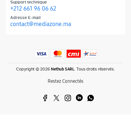
Support technique
+212 661 96 06 62
Adresse E-mail
contact@mediazone.ma
Produits phares chez Mediazone
Retrouvez chez Mediazone les références incontournables : Apple, 
Copyright © 2026
. Tous droits réservés.
Nethub SARL
Restez Connectés