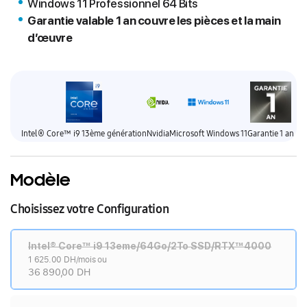
Windows 11 Professionnel 64 Bits
Garantie valable 1 an couvre les pièces et la main
d’œuvre
Intel® Core™ i9 13ème génération
Nvidia
Microsoft Windows 11
Garantie 1 an
Modèle
Choisissez votre Configuration
Intel® Core™ i9 13eme/64Go/2To SSD/RTX™4000
1 625.00 DH/mois ou
36 890,00 DH